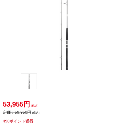
アピア
ショア
53,955円
ジグロ
(税込)
ッドグ
定価：
59,950円
(税込)
ランデ
490ポイント獲得
ージア