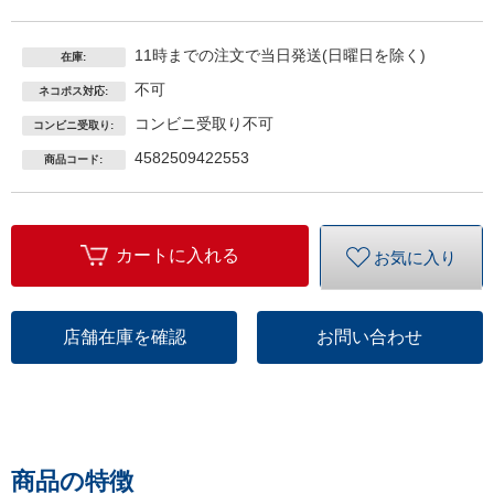
トラス
ブルー
ランナ
11時までの注文で当日発送(日曜日を除く)
在庫:
ー
不可
ネコポス対応:
100HH(ス
ピニン
コンビニ受取り不可
コンビニ受取り:
グ2ピー
4582509422553
商品コード:
ス)
カートに入れる
お気に入り
店舗在庫を確認
お問い合わせ
商品の特徴