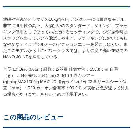
地磯や沖磯でヒラマサの10kgを狙うアングラーには最適なモデル。
非常に汎用性の高い、大物狙いのスタンダード。ジギング、プラッ
ギング供用として使っていただけるセッティングで、ジグ操作時は
スラッグを出してジグを飛ばしやすく、プラッギングにおいてもし
なやかなティップでルアーのアクションエラーを起こしにくい。ま
たこのモデルから上のパワークラスでは、より強度の高い並継での
NANO JOINTを採用している。
全長:10ft0inc(3.05m) 継数：2/並継 仕舞寸法：156.8ｃｍ 自重
（ｇ）：340 先径/元径(mm):2.8/16.1 適合ルアー
(g):plugMAX100/jig:MAX120 適合ライン(PE):#3-6 リールシート位
置（ｍｍ）：520 カーボン含有率：99.6％ ※実物と色が違って見え
る場合があります。あらかじめご了承下さい。
この商品のレビュー