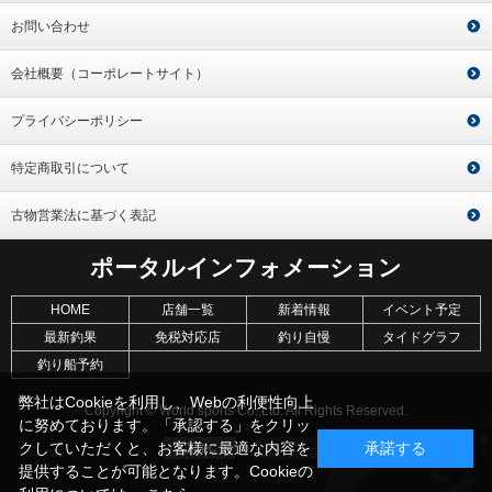
お問い合わせ
会社概要（コーポレートサイト）
プライバシーポリシー
特定商取引について
古物営業法に基づく表記
ポータルインフォメーション
HOME
店舗一覧
新着情報
イベント予定
最新釣果
免税対応店
釣り自慢
タイドグラフ
釣り船予約
弊社はCookieを利用し、Webの利便性向上
Copyright © World sports Co.,Ltd. All Rights Reserved.
に努めております。「承認する」をクリッ
クしていただくと、お客様に最適な内容を
承諾する
提供することが可能となります。Cookieの