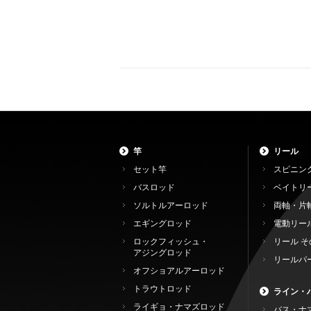
竿
リール
セット竿
スピニン
バスロッド
ベイトリ
ソルトルアーロッド
両軸・片
エギングロッド
電動リー
ロックフィッシュ・
リール そ
アジングロッド
リールパ
オフショアルアーロッド
トラウトロッド
ライン・
ライギョ・ナマズロッド
バス・ナ