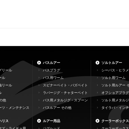
バスルアー
ソルトルアー
グリール
バスプラグ
シーバス・ヒラメ
ール
バス用ワーム
ソルト用ワーム
軸リール
スピナーベイト・バズベイト
ソルト用ルアー 
ル
ラバージグ・チャターベイト
オフショアプラグ
の他
バス用メタルジグ・スプーン
ソルト用メタルジ
ーツ・メンテナンス
バスルアー その他
タイラバ・インチ
ハリス
ルアー用品
クーラーボックス
マズ・ライギョ用
ジグヘッド
クーラーボックス