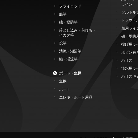
ライン
フライロッド
ソルトル
船竿
トラウト
磯・堤防竿
船用ライ
落とし込み・前打ち・
イカダ竿
磯・堤防
投竿
投げ用ラ
清流・湖沼竿
ボビン巻
鮎・渓流竿
ハリス
淡水用ラ
ボート・魚探
ハリス そ
魚探
ボート
エレキ・ボート用品