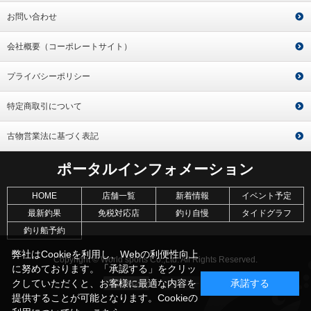
お問い合わせ
会社概要（コーポレートサイト）
プライバシーポリシー
特定商取引について
古物営業法に基づく表記
ポータルインフォメーション
HOME
店舗一覧
新着情報
イベント予定
最新釣果
免税対応店
釣り自慢
タイドグラフ
釣り船予約
弊社はCookieを利用し、Webの利便性向上
Copyright © World sports Co.,Ltd. All Rights Reserved.
に努めております。「承認する」をクリッ
クしていただくと、お客様に最適な内容を
承諾する
提供することが可能となります。Cookieの