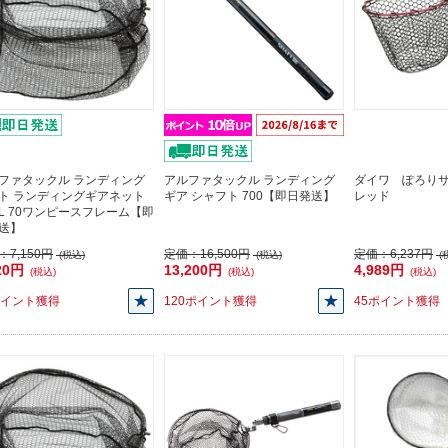
ファタックル ランディング
アルファタックル ランディング
ダイワ ぽろり
ト ランディングギアネット
ギア シャフト 700【即日発送】
レッド
AL 70ワンピースフレーム【即
送】
：
7,150円
定価：
16,500円
定価：
6,237円
(税込)
(税込)
(
20円
13,200円
4,989円
(税込)
(税込)
(税込)
ポイント獲得
120ポイント獲得
45ポイント獲得