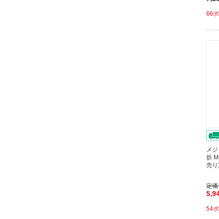
66
メジ
折 
売り
定価
5,9
54