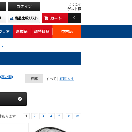
ようこそ
ゲスト様
0
ット
(高い順)
在庫
すべて
在庫あり
件あります
1
2
3
4
5
>
>>