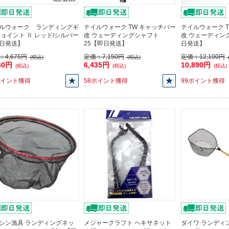
ルウォーク ランディングギ
テイルウォーク TW キャッチバー
テイルウォーク 
ジョイント Ⅱ レッド/シルバー
改 ウェーディングシャフト
改 ウェーディン
日発送】
25【即日発送】
日発送】
：
4,675円
定価：
7,150円
定価：
12,100円
(税込)
(税込)
40円
6,435円
10,890円
(税込)
(税込)
(税込)
ポイント獲得
58ポイント獲得
99ポイント獲得
シン漁具 ランディングネッ
メジャークラフト ヘキサネット
ダイワ ランディ