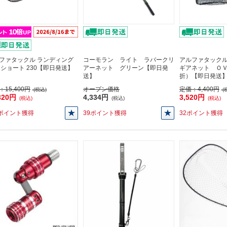
ファタックル ランディング
コーモラン ライト ラバークリ
アルファタック
 ショート 230【即日発送】
アーネット グリーン【即日発
ギアネット Ｏ
送】
折）【即日発送
：
15,400円
オープン価格
定価：
4,400円
(税込)
(
320円
4,334円
3,520円
(税込)
(税込)
(税込)
2ポイント獲得
39ポイント獲得
32ポイント獲得