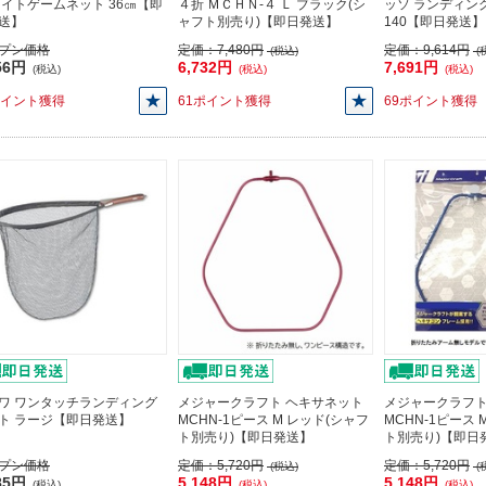
ライトゲームネット 36㎝【即
４折 ＭＣＨＮ-４ Ｌ ブラック(シ
ッソ ランディン
送】
ャフト別売り)【即日発送】
140【即日発送】
プン価格
定価：
7,480円
定価：
9,614円
(税込)
(
56円
6,732円
7,691円
(税込)
(税込)
(税込)
ポイント獲得
61ポイント獲得
69ポイント獲得
ワ ワンタッチランディング
メジャークラフト ヘキサネット
メジャークラフト
ト ラージ【即日発送】
MCHN-1ピース M レッド(シャフ
MCHN-1ピース 
ト別売り)【即日発送】
ト別売り)【即日
プン価格
定価：
5,720円
定価：
5,720円
(税込)
(
85円
5,148円
5,148円
(税込)
(税込)
(税込)