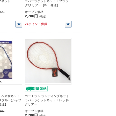
グネット
ラバーラケットネット II ブラッ
ク/クリアー【即日発送】
オープン価格
税込)
2,706円
(税込)
24ポイント獲得
 ヘキサネット
コーモラン ランディングネット
M ブルー(シャフ
ラバーラケットネット II レッド/
発送】
クリアー
オープン価格
税込)
2,706円
(税込)