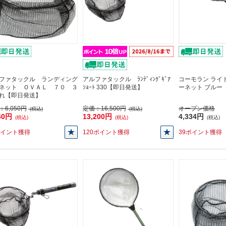
ファタックル ランディング
アルファタックル ﾗﾝﾃﾞｨﾝｸﾞｷﾞｱ
コーモラン ライ
ネット ＯＶＡＬ ７０ ３
ｼｮｰﾄ 330【即日発送】
ーネット ブルー
れ【即日発送】
：
6,050円
定価：
16,500円
オープン価格
(税込)
(税込)
40円
13,200円
4,334円
(税込)
(税込)
(税込)
ポイント獲得
120ポイント獲得
39ポイント獲得