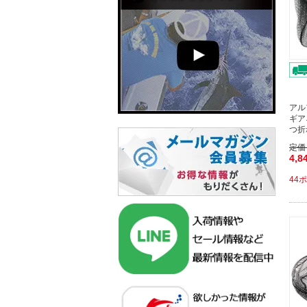
アル
ギア
つ折
定価
4,8
44