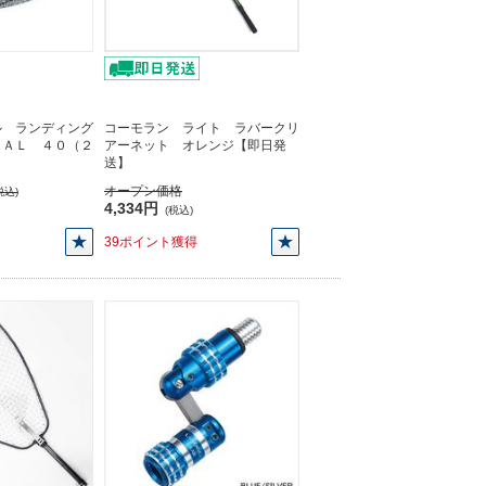
ル ランディング
コーモラン ライト ラバークリ
ＶＡＬ ４０（２
アーネット オレンジ【即日発
】
送】
オープン価格
税込)
4,334円
(税込)
39ポイント獲得