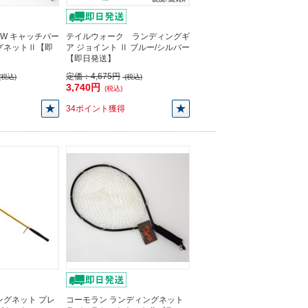
TW キャッチバー
テイルウォーク ランディングギ
グネットⅡ【即
ア ジョイント Ⅱ ブルー/シルバー
【即日発送】
定価：
4,675円
(税込)
(税込)
3,740円
(税込)
34ポイント獲得
ングネット プレ
コーモラン ランディングネット