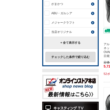
がまかつ
ABU・ガルシア
メジャークラフト
当店オリジナル
+ 全て表示する
アル
ネッ
OV
日発
チェックした条件で絞り込む
定価
5,7
52