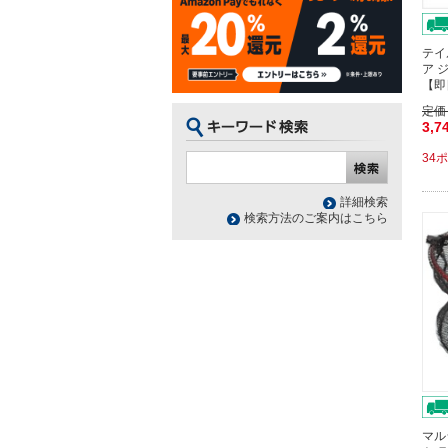
テイ
ア 
【即
定価
3,7
34
詳細検索
検索方法のご案内はこちら
マル