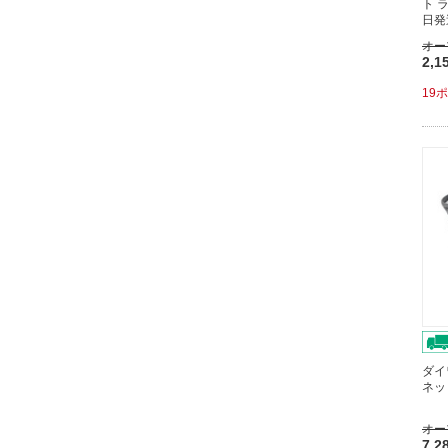
ト 
日発
オー
2,1
19
ダイ
ネッ
オー
7,2