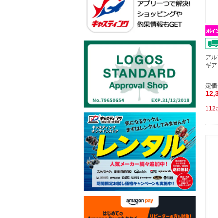
アル
ギア
定価
12,
11