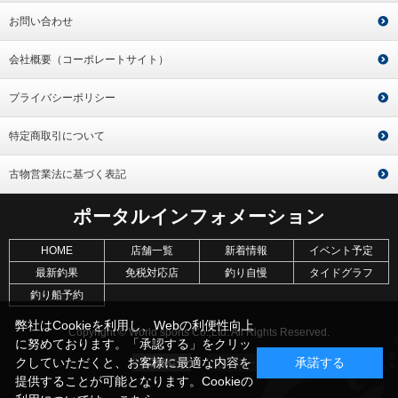
お問い合わせ
会社概要（コーポレートサイト）
プライバシーポリシー
特定商取引について
古物営業法に基づく表記
ポータルインフォメーション
HOME
店舗一覧
新着情報
イベント予定
最新釣果
免税対応店
釣り自慢
タイドグラフ
釣り船予約
弊社はCookieを利用し、Webの利便性向上
Copyright © World sports Co.,Ltd. All Rights Reserved.
に努めております。「承認する」をクリッ
クしていただくと、お客様に最適な内容を
承諾する
提供することが可能となります。Cookieの