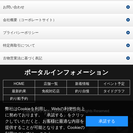
お問い合わせ
会社概要（コーポレートサイト）
プライバシーポリシー
特定商取引について
古物営業法に基づく表記
ポータルインフォメーション
HOME
店舗一覧
新着情報
イベント予定
最新釣果
免税対応店
釣り自慢
タイドグラフ
釣り船予約
弊社はCookieを利用し、Webの利便性向上
Copyright © World sports Co.,Ltd. All Rights Reserved.
に努めております。「承認する」をクリッ
クしていただくと、お客様に最適な内容を
承諾する
提供することが可能となります。Cookieの