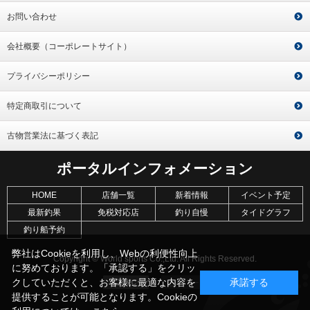
お問い合わせ
会社概要（コーポレートサイト）
プライバシーポリシー
特定商取引について
古物営業法に基づく表記
ポータルインフォメーション
HOME
店舗一覧
新着情報
イベント予定
最新釣果
免税対応店
釣り自慢
タイドグラフ
釣り船予約
弊社はCookieを利用し、Webの利便性向上
Copyright © World sports Co.,Ltd. All Rights Reserved.
に努めております。「承認する」をクリッ
クしていただくと、お客様に最適な内容を
承諾する
提供することが可能となります。Cookieの