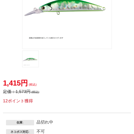
4582418099235.jpg
1,415円
(税込)
定価：
1,573円
(税込)
12ポイント獲得
品切れ中
在庫:
不可
ネコポス対応: