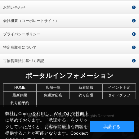
お問い合わせ
会社概要（コーポレートサイト）
プライバシーポリシー
特定商取引について
古物営業法に基づく表記
ポータルインフォメーション
HOME
店舗一覧
新着情報
イベント予定
最新釣果
免税対応店
釣り自慢
タイドグラフ
釣り船予約
弊社はCookieを利用し、Webの利便性向上
Copyright © World sports Co.,Ltd. All Rights Reserved.
に努めております。「承認する」をクリッ
クしていただくと、お客様に最適な内容を
承諾する
提供することが可能となります。Cookieの