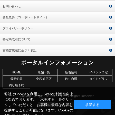
お問い合わせ
会社概要（コーポレートサイト）
プライバシーポリシー
特定商取引について
古物営業法に基づく表記
ポータルインフォメーション
HOME
店舗一覧
新着情報
イベント予定
最新釣果
免税対応店
釣り自慢
タイドグラフ
釣り船予約
弊社はCookieを利用し、Webの利便性向上
Copyright © World sports Co.,Ltd. All Rights Reserved.
に努めております。「承認する」をクリッ
クしていただくと、お客様に最適な内容を
承諾する
提供することが可能となります。Cookieの