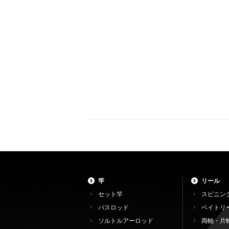
竿
リール
セット竿
スピニン
バスロッド
ベイトリ
ソルトルアーロッド
両軸・片