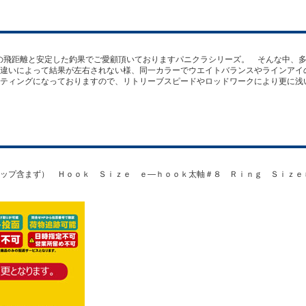
の飛距離と安定した釣果でご愛顧頂いておりますパニクラシリーズ。 そんな中、
違いによって結果が左右されない様、同一カラーでウエイトバランスやラインアイ
ティングになっておりますので、リトリーブスピードやロッドワークにより更に浅
ップ含まず） Ｈｏｏｋ Ｓｉｚｅ ｅ―ｈｏｏｋ太軸＃８ Ｒｉｎｇ Ｓｉｚｅ