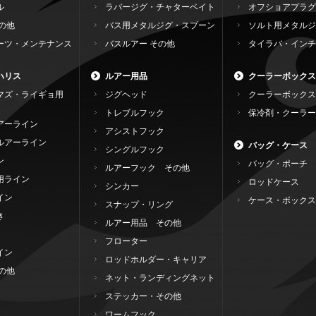
ル
ラバージグ・チャターベイト
オフショアプラグ
の他
バス用メタルジグ・スプーン
ソルト用メタルジ
ーツ・メンテナンス
バスルアー その他
タイラバ・インチ
ハリス
ルアー用品
クーラーボックス
マズ・ライギョ用
ジグヘッド
クーラーボックス
トレブルフック
保冷剤・クーラー
アーライン
アシストフック
ルアーライン
バッグ・ケース
シングルフック
ン
バッグ・ポーチ
ルアーフック その他
用ライン
ロッドケース
シンカー
イン
ケース・ボックス
スナップ・リング
き
ルアー用品 その他
フローター
イン
ロッドホルダー・キャリア
の他
ネット・ランディングネット
ステッカー・その他
ワームフック