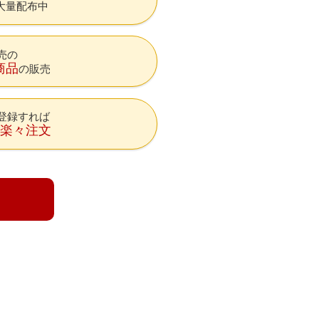
大量配布中
売の
商品
の販売
登録すれば
降楽々注文