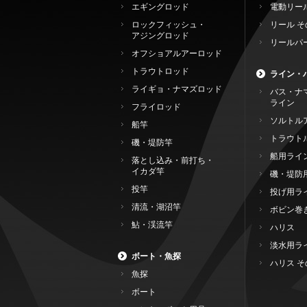
エギングロッド
電動リー
ロックフィッシュ・
リール そ
アジングロッド
リールパ
オフショアルアーロッド
トラウトロッド
ライン・
ライギョ・ナマズロッド
バス・ナ
ライン
フライロッド
ソルトル
船竿
トラウト
磯・堤防竿
船用ライ
落とし込み・前打ち・
イカダ竿
磯・堤防
投竿
投げ用ラ
清流・湖沼竿
ボビン巻
鮎・渓流竿
ハリス
淡水用ラ
ボート・魚探
ハリス そ
魚探
ボート