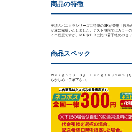
商品の特徴
実績のパニクラシリーズに待望のSRが登場！抜群
が遂に完成いたしました。テスト段階ではカラーの
ｃｍ程度ですが、ＭＲやＤＲに比べ若干軽めのセッ
商品スペック
Ｗｅｉｇｈｔ３．０ｇ Ｌｅｎｇｔｈ３２ｍｍ（リ
らかじめご了承下さい。