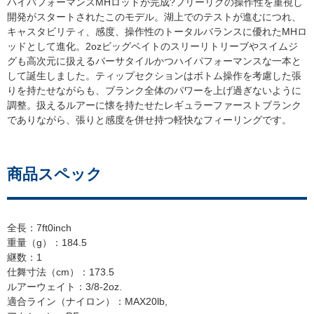
ハイパフォーマンスMHロッドが完成?フリーリグの操作性を重視し
開発がスタートされたこのモデル。湖上でのテストが進むにつれ、
キャスタビリティ、感度、操作性のトータルバランスに優れたMHロ
ッドとして進化。2ozビッグベイトのスリーリトリーブやスイムジ
グも高次元に扱えるバーサタイルかつハイパフォーマンスな一本と
して誕生しました。ティップセクションはボトム操作を考慮した張
りを持たせながらも、ブランク全体のパワーを上げ過ぎないように
調整。扱えるルアーに懐を持たせたレギュラーファーストブランク
でありながら、張りと感度を併せ持つ軽快なフィーリングです。
商品スペック
全長：7ft0inch
重量（g）：184.5
継数：1
仕舞寸法（cm）：173.5
ルアーウェイト：3/8-2oz.
適合ライン（ナイロン）：MAX20lb,