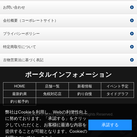
お問い合わせ
会社概要（コーポレートサイト）
プライバシーポリシー
特定商取引について
古物営業法に基づく表記
ポータルインフォメーション
HOME
店舗一覧
新着情報
イベント予定
最新釣果
免税対応店
釣り自慢
タイドグラフ
釣り船予約
弊社はCookieを利用し、Webの利便性向上
Copyright © World sports Co.,Ltd. All Rights Reserved.
に努めております。「承認する」をクリッ
クしていただくと、お客様に最適な内容を
承諾する
提供することが可能となります。Cookieの