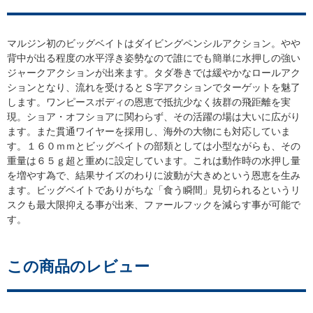
マルジン初のビッグベイトはダイビングペンシルアクション。
背中が出る程度の水平浮き姿勢なので誰にでも簡単に水押しの強い
ジャークアクションが出来ます。タダ巻きでは緩やかなロールアク
ションとなり、流れを受けるとＳ字アクションでターゲットを魅了
します。ワンピースボディの恩恵で抵抗少なく抜群の飛距離を実
現。ショア・オフショアに関わらず、その活躍の場は大いに広がり
ます。また貫通ワイヤーを採用し、海外の大物にも対応していま
す。１６０ｍｍとビッグベイトの部類としては小型ながらも、その
重量は６５ｇ超と重めに設定しています。これは動作時の水押し量
を増やす為で、結果サイズのわりに波動が大きめという恩恵を生み
ます。ビッグベイトでありがちな「食う瞬間」見切られるというリ
スクも最大限抑える事が出来、ファールフックを減らす事が可能で
す。
この商品のレビュー