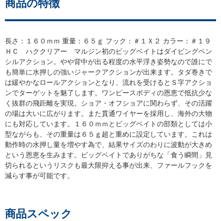
商品の特徴
長さ：１６０ｍｍ 重量：６５ｇ フック：＃１Ｘ２ カラー：＃１９
ＨＣ ハククリアー マルジン初のビッグベイトはダイビングペン
シルアクション。やや背中が出る程度の水平浮き姿勢なので誰にで
も簡単に水押しの強いジャークアクションが出来ます。タダ巻きで
は緩やかなロールアクションとなり、流れを受けるとＳ字アクショ
ンでターゲットを魅了します。ワンピースボディの恩恵で抵抗少な
く抜群の飛距離を実現。ショア・オフショアに関わらず、その活躍
の場は大いに広がります。また貫通ワイヤーを採用し、海外の大物
にも対応しています。１６０ｍｍとビッグベイトの部類としては小
型ながらも、その重量は６５ｇ超と重めに設定しています。これは
動作時の水押し量を増やす為で、結果サイズのわりに波動が大きめ
という恩恵を生みます。ビッグベイトでありがちな「食う瞬間」見
切られるというリスクも最大限抑える事が出来、ファールフックを
減らす事が可能です。
商品スペック