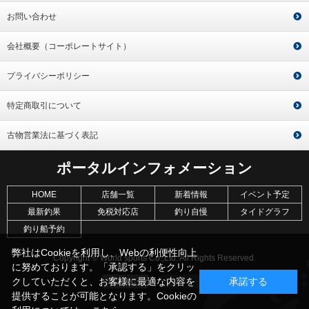
お問い合わせ
会社概要（コーポレートサイト）
プライバシーポリシー
特定商取引について
古物営業法に基づく表記
ポータルインフォメーション
HOME
店舗一覧
新着情報
イベント予定
最新釣果
免税対応店
釣り自慢
タイドグラフ
釣り船予約
弊社はCookieを利用し、Webの利便性向上
Copyright © World sports Co.,Ltd. All Rights Reserved.
に努めております。「承認する」をクリッ
クしていただくと、お客様に最適な内容を
承諾する
提供することが可能となります。Cookieの