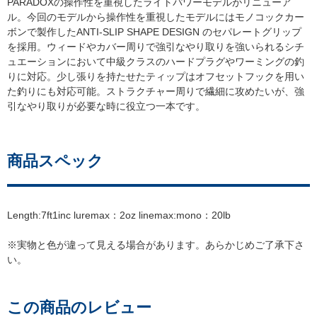
PARADOXの操作性を重視したライトパワーモデルがリニューア
ル。今回のモデルから操作性を重視したモデルにはモノコックカー
ボンで製作したANTI-SLIP SHAPE DESIGN のセパレートグリップ
を採用。ウィードやカバー周りで強引なやり取りを強いられるシチ
ュエーションにおいて中級クラスのハードプラグやワーミングの釣
りに対応。少し張りを持たせたティップはオフセットフックを用い
た釣りにも対応可能。ストラクチャー周りで繊細に攻めたいが、強
引なやり取りが必要な時に役立つ一本です。
商品スペック
Length:7ft1inc luremax：2oz linemax:mono：20lb
※実物と色が違って見える場合があります。あらかじめご了承下さ
い。
この商品のレビュー