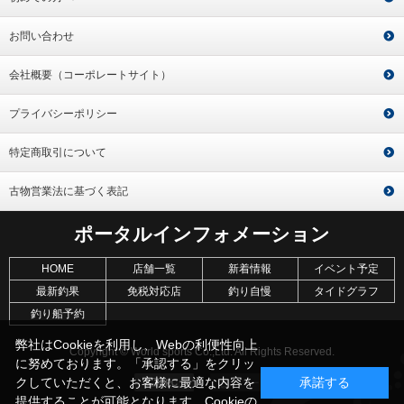
お問い合わせ
会社概要（コーポレートサイト）
プライバシーポリシー
特定商取引について
古物営業法に基づく表記
ポータルインフォメーション
HOME
店舗一覧
新着情報
イベント予定
最新釣果
免税対応店
釣り自慢
タイドグラフ
釣り船予約
弊社はCookieを利用し、Webの利便性向上
Copyright © World sports Co.,Ltd. All Rights Reserved.
に努めております。「承認する」をクリッ
クしていただくと、お客様に最適な内容を
承諾する
提供することが可能となります。Cookieの