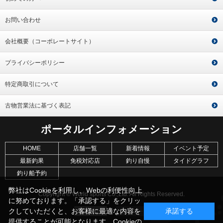
お問い合わせ
会社概要（コーポレートサイト）
プライバシーポリシー
特定商取引について
古物営業法に基づく表記
ポータルインフォメーション
HOME
店舗一覧
新着情報
イベント予定
最新釣果
免税対応店
釣り自慢
タイドグラフ
釣り船予約
弊社はCookieを利用し、Webの利便性向上
Copyright © World sports Co.,Ltd. All Rights Reserved.
に努めております。「承認する」をクリッ
クしていただくと、お客様に最適な内容を
承諾する
提供することが可能となります。Cookieの