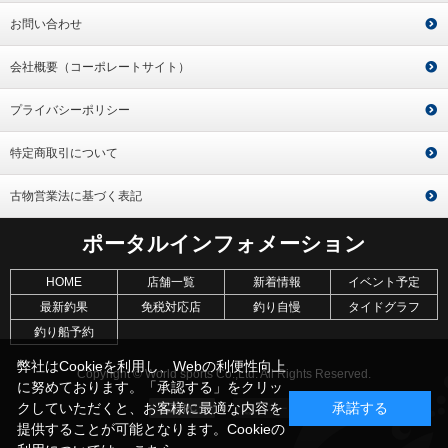
お問い合わせ
会社概要（コーポレートサイト）
プライバシーポリシー
特定商取引について
古物営業法に基づく表記
ポータルインフォメーション
HOME
店舗一覧
新着情報
イベント予定
最新釣果
免税対応店
釣り自慢
タイドグラフ
釣り船予約
弊社はCookieを利用し、Webの利便性向上
Copyright © World sports Co.,Ltd. All Rights Reserved.
に努めております。「承認する」をクリッ
クしていただくと、お客様に最適な内容を
承諾する
提供することが可能となります。Cookieの