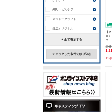
がまかつ
ABU・ガルシア
メジャークラフト
当店オリジナル
【ネ
Ｏ）
+ 全て表示する
ク 
定価
1,2
チェックした条件で絞り込む
11