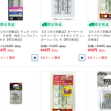
コポス対象品】デュオ（ＤＵ
【ネコポス対象品】オーナー カ
【ネコポス対象品
 ＳＷ用 純正トレブルフッ
ルティバ ＳＴ-３６ＢＣ スティン
ルーブルー) fim
＃６【即日発送】
ガートレブル ６【即日発送】
日発送】
：
1,210円
定価：
715円
定価：
935円
(税込)
(税込)
(税込
10円
643円
935円
(税込)
(税込)
(税込)
ポイント獲得
5ポイント獲得
8ポイント獲得