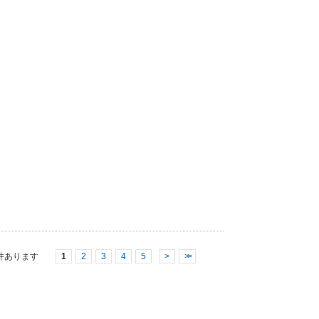
件あります
1
2
3
4
5
>
>>