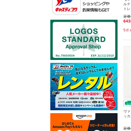
ルテ
トレ
定価
64
5ポ
ヴァ
ッカ
定価