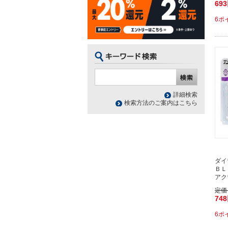
69
6ポ
詳細検索
検索方法のご案内はこちら
ダイ
ＢＬ
アク
定価
74
6ポ