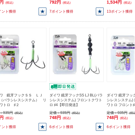
3円
792円
1,534円
(税込)
(税込)
(税込)
イント獲得
7ポイント獲得
13ポイント獲得
ワ 鏡牙フックＳＳ ＬＪ
ダイワ 鏡牙フックSS LJ BL(バラ
ダイワ 鏡牙フックS
（バラシレスシステム） リ
シレスシステム) フロントクワト
シレスシステム) 速
ワトロ ♯２
ロ ♯4【即日発送】
ワトロ フロント♯4
：
935円
定価：
935円
定価：
935円
(税込)
(税込)
(税込
8円
748円
748円
(税込)
(税込)
(税込)
イント獲得
6ポイント獲得
6ポイント獲得