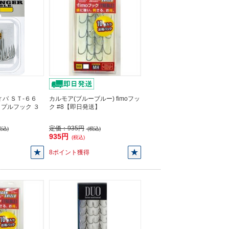
バ ＳＴ-６６
カルモア(ブルーブルー) fimoフッ
プルフック ３
ク #8【即日発送】
】
定価：
935円
税込)
(税込)
935円
(税込)
8ポイント獲得