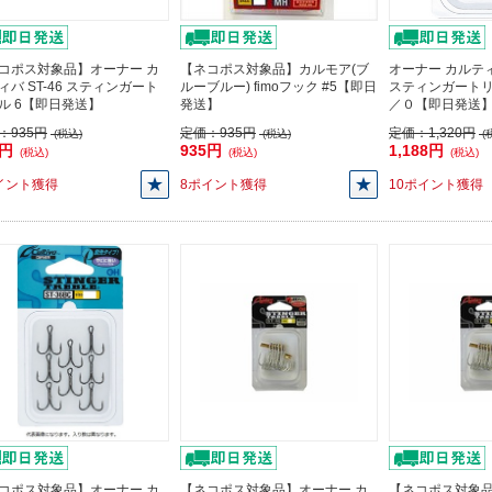
コポス対象品】オーナー カ
【ネコポス対象品】カルモア(ブ
オーナー カルティ
ィバ ST-46 スティンガート
ルーブルー) fimoフック #5【即日
スティンガートリ
ル 6【即日発送】
発送】
／０【即日発送
：
935円
定価：
935円
定価：
1,320円
(税込)
(税込)
(
1円
935円
1,188円
(税込)
(税込)
(税込)
イント獲得
8ポイント獲得
10ポイント獲得
コポス対象品】オーナー カ
【ネコポス対象品】オーナー カ
【ネコポス対象品