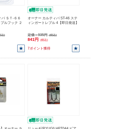
バ ＳＴ-６６
オーナー カルティバ ST-46 ステ
プルフック ２
ィンガートレブル 4【即日発送】
】
定価：
935円
税込)
(税込)
841円
(税込)
7ポイント獲得
】オーナー カ
リューギ(RYUGI) HPT044 ピア