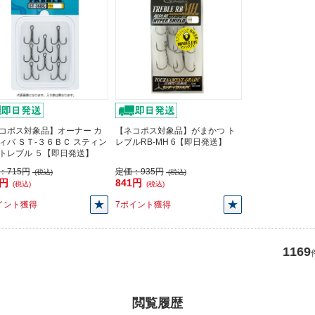
コポス対象品】オーナー カ
【ネコポス対象品】がまかつ ト
ィバ ＳＴ-３６ＢＣ スティン
レブルRB-MH 6【即日発送】
トレブル ５【即日発送】
：
715円
定価：
935円
(税込)
(税込)
3円
841円
(税込)
(税込)
イント獲得
7ポイント獲得
1169
閲覧履歴