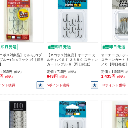
コポス対象品】カルモア(ブ
【ネコポス対象品】オーナー カ
オーナー カルティ
ブルー) fimoフック #6【即日
ルティバ ＳＴ-３６ＢＣ スティン
スティンガートリ
】
ガートレブル ８【即日発送】
／０【即日発送
：
935円
定価：
715円
定価：
1,595円
(税込)
(税込)
(
5円
643円
1,435円
(税込)
(税込)
(税込)
イント獲得
5ポイント獲得
13ポイント獲得