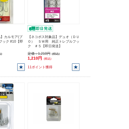
】カルモア(ブ
【ネコポス対象品】デュオ（ＤＵ
oフック #10【即
Ｏ） ＳＷ用 純正トレブルフッ
ク ＃５【即日発送】
定価：
1,210円
)
(税込)
1,210円
(税込)
11ポイント獲得