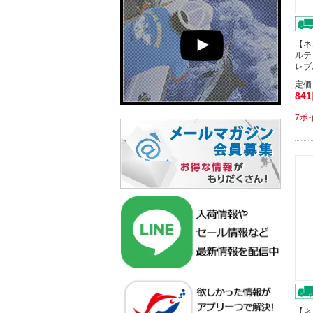
【ネ
ルテ
レブ
定価
84
7ポ
【ネ