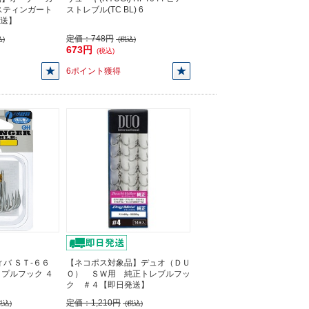
6 スティンガート
ストレブル(TC BL) 6
発送】
定価：
748円
)
(税込)
673円
(税込)
6ポイント獲得
バ ＳＴ-６６
【ネコポス対象品】デュオ（ＤＵ
プルフック ４
Ｏ） ＳＷ用 純正トレブルフッ
】
ク ＃４【即日発送】
定価：
1,210円
税込)
(税込)