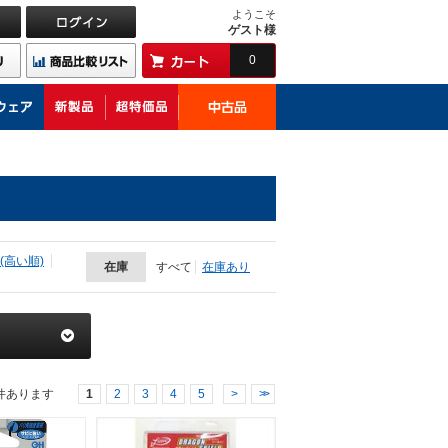
ようこそ
ゲスト様
0
(高い順)
在庫
すべて
在庫あり
件あります
1
2
3
4
5
>
>>