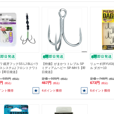
ワ 鏡牙フックSS LJ BL(バラ
【特価】がまかつ トレブル SP
リューギ(RYUGI
スシステム) フロントクワト
ミディアムヘビー SP-MH 5【即
ル ダガー10
♯3【即日発送】
日発送】
：
935円
定価：
935円
定価：
748円
(税込)
(税込)
(税込
8円
467円
673円
(税込)
(税込)
(税込)
イント獲得
4ポイント獲得
6ポイント獲得