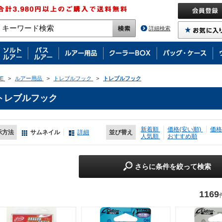
詳細検索
E
>
ルアー用品
>
トレブルフック
>
トレブルフック
トレブルフック
新着順
価格(安い順)
価格
示方法
サムネイル
詳細
並び替え
人気順
おすすめ順
さらに条件を絞って検索
1169