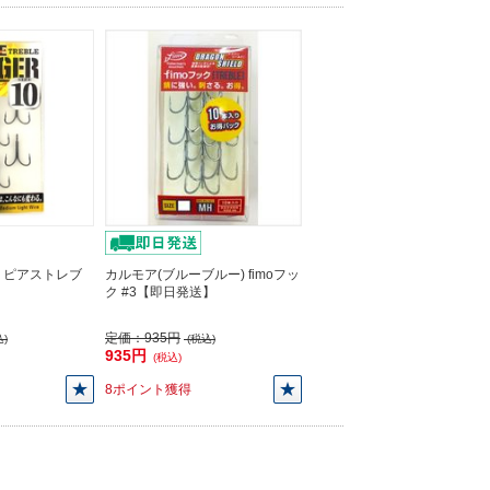
) ピアストレブ
カルモア(ブルーブルー) fimoフッ
ク #3【即日発送】
定価：
935円
)
(税込)
935円
(税込)
8ポイント獲得