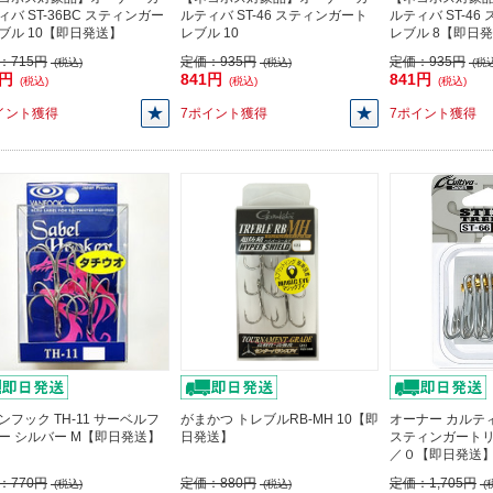
ィバ ST-36BC スティンガー
ルティバ ST-46 スティンガート
ルティバ ST-4
ブル 10【即日発送】
レブル 10
レブル 8【即日
：
715円
定価：
935円
定価：
935円
(税込)
(税込)
(税込
3円
841円
841円
(税込)
(税込)
(税込)
イント獲得
7ポイント獲得
7ポイント獲得
ンフック TH-11 サーベルフ
がまかつ トレブルRB-MH 10【即
オーナー カルティ
ー シルバー M【即日発送】
日発送】
スティンガートリ
／０【即日発送
：
770円
定価：
880円
定価：
1,705円
(税込)
(税込)
(