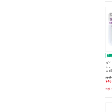
ダイ
シレ
ロ 
定価
74
6ポ