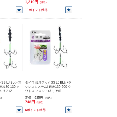
1,210円
(税込)
11ポイント獲得
S LJ BL(バラ
ダイワ 鏡牙フックSS LJ BL(バラ
攻80-130 ク
シレスシステム) 速攻130-200 ク
 リア♯2
ワトロ フロント♯3 リア♯1
定価：
935円
)
(税込)
748円
(税込)
6ポイント獲得