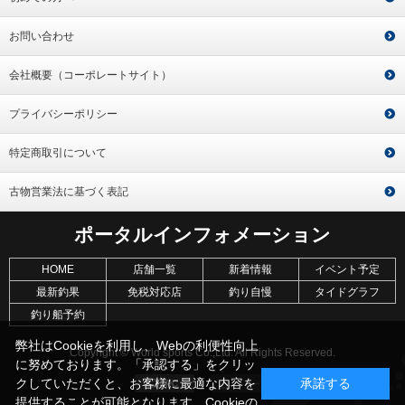
お問い合わせ
会社概要（コーポレートサイト）
プライバシーポリシー
特定商取引について
古物営業法に基づく表記
ポータルインフォメーション
HOME
店舗一覧
新着情報
イベント予定
最新釣果
免税対応店
釣り自慢
タイドグラフ
釣り船予約
弊社はCookieを利用し、Webの利便性向上
Copyright © World sports Co.,Ltd. All Rights Reserved.
に努めております。「承認する」をクリッ
クしていただくと、お客様に最適な内容を
承諾する
提供することが可能となります。Cookieの