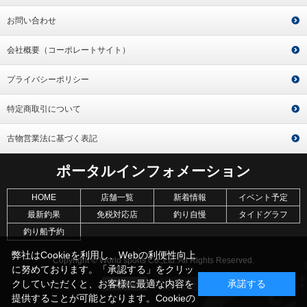
お問い合わせ
会社概要（コーポレートサイト）
プライバシーポリシー
特定商取引について
古物営業法に基づく表記
ポータルインフォメーション
HOME
店舗一覧
新着情報
イベント予定
最新釣果
免税対応店
釣り自慢
タイドグラフ
釣り船予約
弊社はCookieを利用し、Webの利便性向上
Copyright © World sports Co.,Ltd. All Rights Reserved.
に努めております。「承認する」をクリッ
クしていただくと、お客様に最適な内容を
承諾する
提供することが可能となります。Cookieの