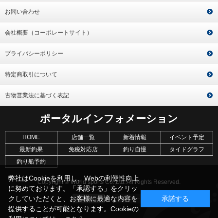
お問い合わせ
会社概要（コーポレートサイト）
プライバシーポリシー
特定商取引について
古物営業法に基づく表記
ポータルインフォメーション
HOME
店舗一覧
新着情報
イベント予定
最新釣果
免税対応店
釣り自慢
タイドグラフ
釣り船予約
弊社はCookieを利用し、Webの利便性向上
Copyright © World sports Co.,Ltd. All Rights Reserved.
に努めております。「承認する」をクリッ
クしていただくと、お客様に最適な内容を
承諾する
提供することが可能となります。Cookieの