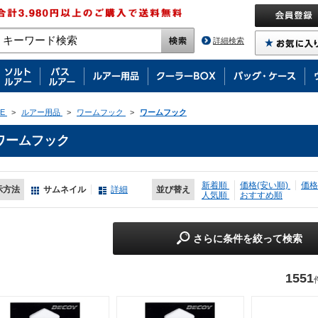
詳細検索
E
>
ルアー用品
>
ワームフック
>
ワームフック
ワームフック
新着順
価格(安い順)
価格
示方法
サムネイル
詳細
並び替え
人気順
おすすめ順
さらに条件を絞って検索
1551