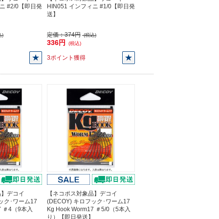
ィニ #2/0【即日発
HIN051 インフィニ #1/0【即日発
送】
定価：
374円
)
(税込)
336円
(税込)
3ポイント獲得
品】デコイ
【ネコポス対象品】デコイ
フック･ワーム17
(DECOY) キロフック･ワーム17
17 ＃4（9本入
Kg Hook Worm17 ＃5/0（5本入
】
り）【即日発送】