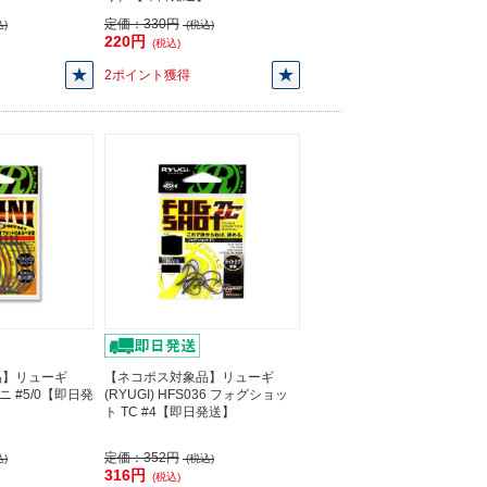
定価：
330円
)
(税込)
220円
(税込)
2ポイント獲得
品】リューギ
【ネコポス対象品】リューギ
ィニ #5/0【即日発
(RYUGI) HFS036 フォグショッ
ト TC #4【即日発送】
定価：
352円
)
(税込)
316円
(税込)