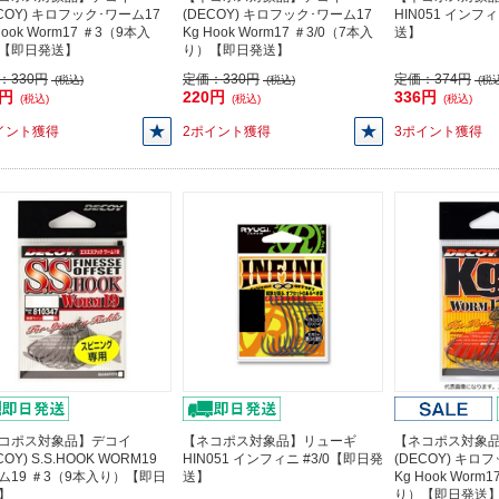
ECOY) キロフック･ワーム17
(DECOY) キロフック･ワーム17
HIN051 インフ
Hook Worm17 ＃3（9本入
Kg Hook Worm17 ＃3/0（7本入
送】
【即日発送】
り）【即日発送】
：
330円
定価：
330円
定価：
374円
(税込)
(税込)
(税込
0円
220円
336円
(税込)
(税込)
(税込)
イント獲得
2ポイント獲得
3ポイント獲得
コポス対象品】デコイ
【ネコポス対象品】リューギ
【ネコポス対象
COY) S.S.HOOK WORM19
HIN051 インフィニ #3/0【即日発
(DECOY) キロ
ム19 ＃3（9本入り）【即日
送】
Kg Hook Worm
】
り）【即日発送