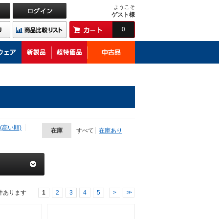
ようこそ
ゲスト様
0
(高い順)
在庫
すべて
在庫あり
件あります
1
2
3
4
5
>
>>