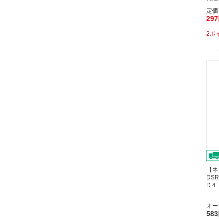
定価
29
2ポ
【ネ
DSR
D 
オー
58