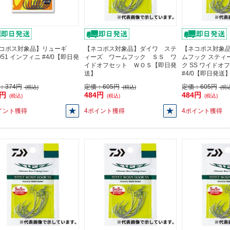
コポス対象品】リューギ
【ネコポス対象品】ダイワ ステ
【ネコポス対象品
051 インフィニ #4/0【即日発
ィーズ ワームフック ＳＳ ワ
ムフック スティ
イドオフセット ＷＯＳ【即日発
ク SS ワイドオ
送】
#4/0【即日発送
：
374円
定価：
605円
定価：
605円
(税込)
(税込)
(税込
6円
484円
484円
(税込)
(税込)
(税込)
イント獲得
4ポイント獲得
4ポイント獲得