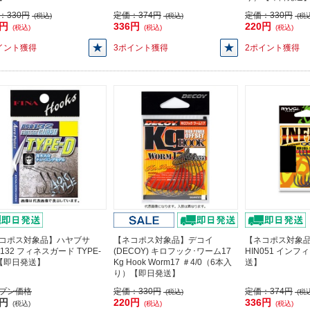
：
330円
定価：
374円
定価：
330円
(税込)
(税込)
(税込
7円
336円
220円
(税込)
(税込)
(税込)
イント獲得
3ポイント獲得
2ポイント獲得
コポス対象品】ハヤブサ
【ネコポス対象品】デコイ
【ネコポス対象
132 フィネスガード TYPE-
(DECOY) キロフック･ワーム17
HIN051 インフ
4【即日発送】
Kg Hook Worm17 ＃4/0（6本入
送】
り）【即日発送】
プン価格
定価：
330円
定価：
374円
(税込)
(税込
3円
220円
336円
(税込)
(税込)
(税込)