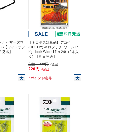
ック バザーズワ
【ネコポス対象品】デコイ
WOS【ワイドオフ
(DECOY) キロフック･ワーム17
即日発送】
Kg Hook Worm17 ＃2/0（8本入
り）【即日発送】
定価：
330円
(税込)
220円
(税込)
2ポイント獲得