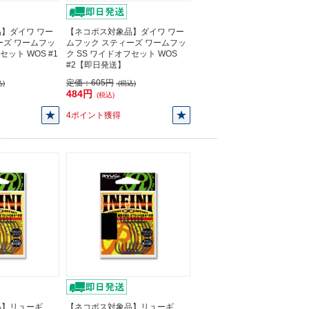
】ダイワ ワー
【ネコポス対象品】ダイワ ワー
ーズ ワームフッ
ムフック スティーズ ワームフッ
セット WOS #1
ク SS ワイドオフセット WOS
#2【即日発送】
定価：
605円
)
(税込)
484円
(税込)
4ポイント獲得
品】リューギ
【ネコポス対象品】リューギ