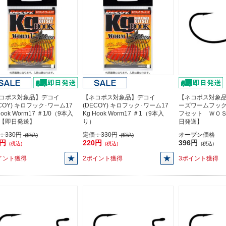
コポス対象品】デコイ
【ネコポス対象品】デコイ
【ネコポス対象
ECOY) キロフック･ワーム17
(DECOY) キロフック･ワーム17
ーズワームフッ
Hook Worm17 ＃1/0（9本入
Kg Hook Worm17 ＃1（9本入
フセット ＷＯ
【即日発送】
り）
日発送】
：
330円
定価：
330円
オープン価格
(税込)
(税込)
0円
220円
396円
(税込)
(税込)
(税込)
イント獲得
2ポイント獲得
3ポイント獲得