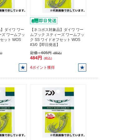
】ダイワ ワー
【ネコポス対象品】ダイワ ワー
ーズ ワームフッ
ムフック スティーズ ワームフッ
フセット WOS
ク SS ワイドオフセット WOS
】
#3/0【即日発送】
定価：
605円
)
(税込)
484円
(税込)
4ポイント獲得