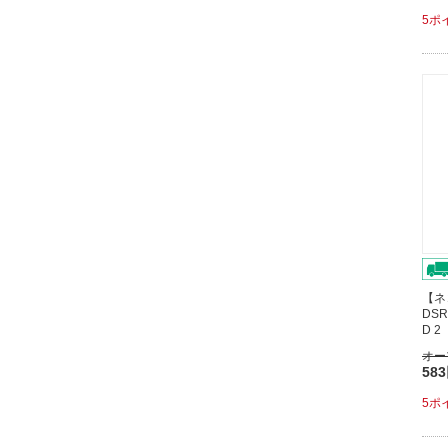
5ポ
【ネ
DSR
D 
オー
58
5ポ