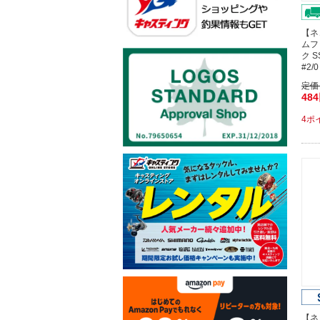
【ネ
ムフ
ク 
#2
定価
48
4ポ
【ネ