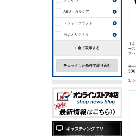
がまかつ
ABU・ガルシア
メジャークラフト
当店オリジナル
【ネ
+ 全て表示する
ーズ
フセ
チェックした条件で絞り込む
オー
39
3ポ