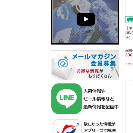
【ネ
HIN
送】
定価
33
3ポ