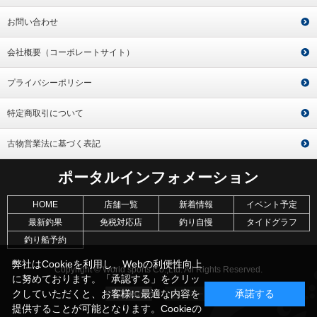
お問い合わせ
会社概要（コーポレートサイト）
プライバシーポリシー
特定商取引について
古物営業法に基づく表記
ポータルインフォメーション
HOME
店舗一覧
新着情報
イベント予定
最新釣果
免税対応店
釣り自慢
タイドグラフ
釣り船予約
弊社はCookieを利用し、Webの利便性向上
Copyright © World sports Co.,Ltd. All Rights Reserved.
に努めております。「承認する」をクリッ
クしていただくと、お客様に最適な内容を
承諾する
提供することが可能となります。Cookieの