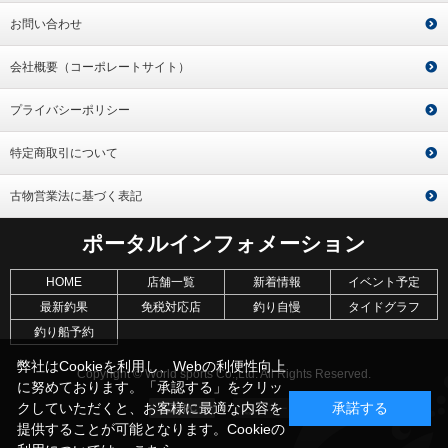
お問い合わせ
会社概要（コーポレートサイト）
プライバシーポリシー
特定商取引について
古物営業法に基づく表記
ポータルインフォメーション
HOME
店舗一覧
新着情報
イベント予定
最新釣果
免税対応店
釣り自慢
タイドグラフ
釣り船予約
弊社はCookieを利用し、Webの利便性向上
Copyright © World sports Co.,Ltd. All Rights Reserved.
に努めております。「承認する」をクリッ
クしていただくと、お客様に最適な内容を
承諾する
提供することが可能となります。Cookieの