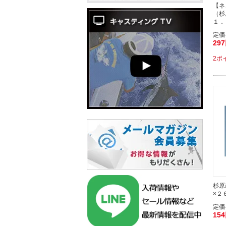
【ネ
（杉
１．
定価
29
2ポ
杉原
×２
定価
15