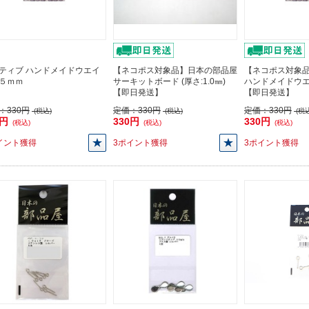
ティブ ハンドメイドウエイ
【ネコポス対象品】日本の部品屋
【ネコポス対象
５ｍｍ
サーキットボード (厚さ:1.0㎜)
ハンドメイドウ
【即日発送】
【即日発送】
：
330円
定価：
330円
定価：
330円
(税込)
(税込)
(税込
0円
330円
330円
(税込)
(税込)
(税込)
イント獲得
3ポイント獲得
3ポイント獲得