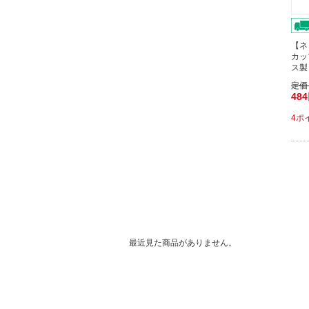
【ネ
カップ
ス製
定価
48
4ポ
最近見た商品がありません。