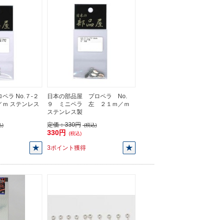
ペラ No.７-２
日本の部品屋 プロペラ No.
／ｍ ステンレス
９ ミニペラ 左 ２１ｍ／ｍ
ステンレス製
定価：
330円
)
(税込)
330円
(税込)
3ポイント獲得