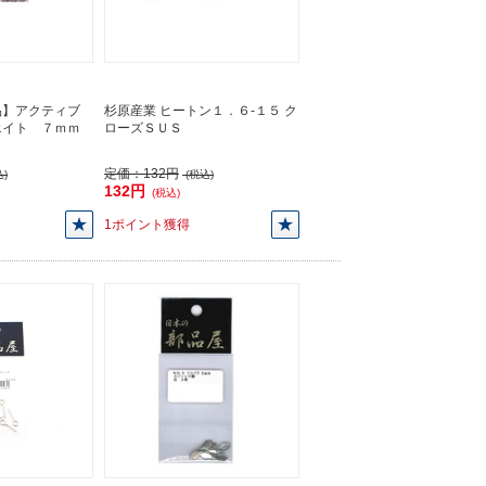
品】アクティブ
杉原産業 ヒートン１．６-１５ ク
エイト ７ｍｍ
ローズＳＵＳ
定価：
132円
)
(税込)
132円
(税込)
1ポイント獲得