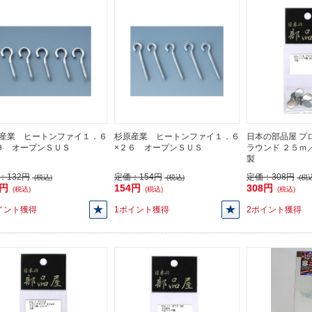
産業 ヒートンファイ１．６
杉原産業 ヒートンファイ１．６
日本の部品屋 プロ
９ オープンＳＵＳ
×２６ オープンＳＵＳ
ラウンド ２５ｍ
製
：
132円
定価：
154円
定価：
308円
(税込)
(税込)
(税込
2円
154円
308円
(税込)
(税込)
(税込)
イント獲得
1ポイント獲得
2ポイント獲得