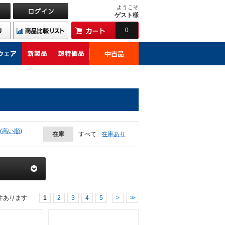
ようこそ
ゲスト様
0
(高い順)
在庫
すべて
在庫あり
件あります
1
2
3
4
5
>
>>