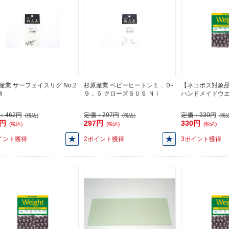
産業 サーフェイスリグ No.2
杉原産業 ベビーヒートン１．０-
【ネコポス対象
i
９．５ クローズＳＵＳ Ｎｉ
ハンドメイドウ
：
462円
定価：
297円
定価：
330円
(税込)
(税込)
(税込
2円
297円
330円
(税込)
(税込)
(税込)
イント獲得
2ポイント獲得
3ポイント獲得