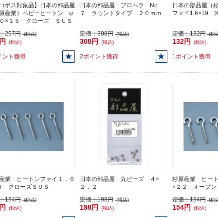
コポス対象品】日本の部品屋
日本の部品屋 プロペラ No.
日本の部品屋（杉
原産業）ベビーヒートン φ
７ ラウンドタイプ ２０ｍｍ
ファイ1.6×19 ｸ
０×１５ クローズ ＳＵＳ
：
297円
定価：
308円
定価：
132円
(税込)
(税込)
(税込
7円
308円
132円
(税込)
(税込)
(税込)
イント獲得
2ポイント獲得
1ポイント獲得
産業 ヒートンファイ１．６
日本の部品屋 丸ビーズ ４×
杉原産業 ヒー
６ クローズＳＵＳ
２．２
×２２ オープン
：
154円
定価：
198円
定価：
154円
(税込)
(税込)
(税込
4円
198円
154円
(税込)
(税込)
(税込)