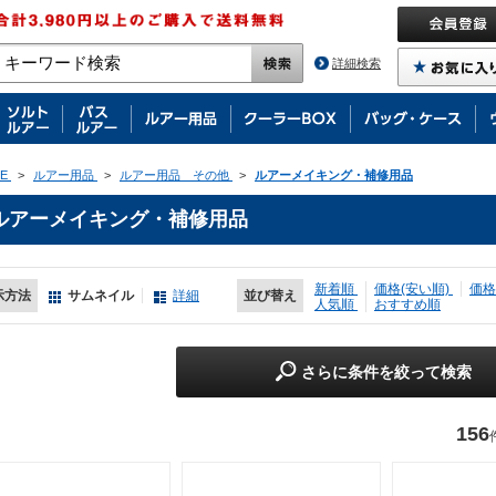
詳細検索
E
>
ルアー用品
>
ルアー用品 その他
>
ルアーメイキング・補修用品
ルアーメイキング・補修用品
新着順
価格(安い順)
価格
示方法
サムネイル
詳細
並び替え
人気順
おすすめ順
さらに条件を絞って検索
156