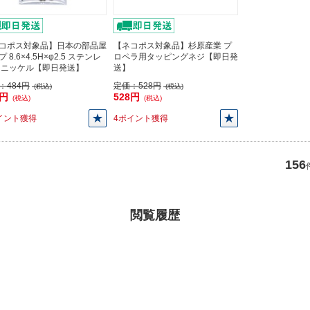
コポス対象品】日本の部品屋
【ネコポス対象品】杉原産業 プ
 8.6×4.5H×φ2.5 ステンレ
ロペラ用タッピングネジ【即日発
 ニッケル【即日発送】
送】
：
484円
定価：
528円
(税込)
(税込)
4円
528円
(税込)
(税込)
イント獲得
4ポイント獲得
156
閲覧履歴