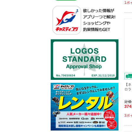
1ポ
【ネ
ロラド
定価
37
3ポ