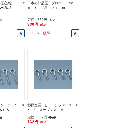
原産業） ﾋｰﾄﾝ
日本の部品屋 プロペラ No.
ﾛｰｽSUS
９ ミニペラ ２１ｍｍ
定価：
330円
)
(税込)
330円
(税込)
3ポイント獲得
トンファイ１．６
杉原産業 ヒートンファイ１．６
ＳＵＳ
×１５ オープンＳＵＳ
定価：
132円
)
(税込)
132円
(税込)