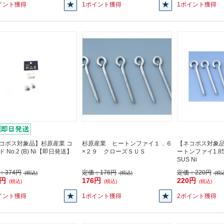
イント獲得
1ポイント獲得
1ポイント獲得
コポス対象品】杉原産業 コ
杉原産業 ヒートンファイ１．６
【ネコポス対象品
 No.2 (B) Ni【即日発送】
×２９ クローズＳＵＳ
ートンファイ1.85
SUS Ni
：
374円
定価：
176円
定価：
220円
(税込)
(税込)
(税込
4円
176円
220円
(税込)
(税込)
(税込)
イント獲得
1ポイント獲得
2ポイント獲得