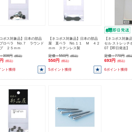
コポス対象品】日本の部品
【ネコポス対象品】日本の部品
【ネコポス対象
プロペラ No.７ ラウンド
屋 直ペラ No.１１ Ｍ ４２
セル ストレッチホ
プ ２５ｍｍ
ｍｍ ステンレス製
07【即日発送】
：
308円
定価：
550円
定価：
770円
(税込)
(税込)
(税込
8円
550円
693円
(税込)
(税込)
(税込)
イント獲得
5ポイント獲得
6ポイント獲得