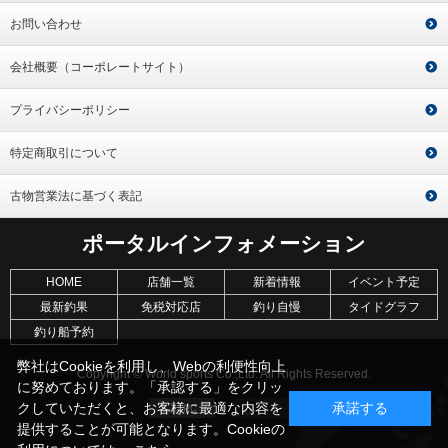
お問い合わせ
会社概要（コーポレートサイト）
プライバシーポリシー
特定商取引について
古物営業法に基づく表記
ポータルインフォメーション
HOME
店舗一覧
新着情報
イベント予定
最新釣果
免税対応店
釣り自慢
タイドグラフ
釣り船予約
弊社はCookieを利用し、Webの利便性向上
Copyright © World sports Co.,Ltd. All Rights Reserved.
に努めております。「承認する」をクリッ
クしていただくと、お客様に最適な内容を
承諾する
提供することが可能となります。Cookieの