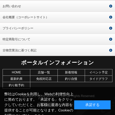
お問い合わせ
会社概要（コーポレートサイト）
プライバシーポリシー
特定商取引について
古物営業法に基づく表記
ポータルインフォメーション
HOME
店舗一覧
新着情報
イベント予定
最新釣果
免税対応店
釣り自慢
タイドグラフ
釣り船予約
弊社はCookieを利用し、Webの利便性向上
Copyright © World sports Co.,Ltd. All Rights Reserved.
に努めております。「承認する」をクリッ
クしていただくと、お客様に最適な内容を
承諾する
提供することが可能となります。Cookieの