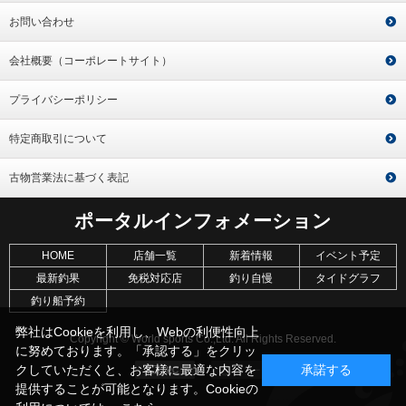
お問い合わせ
会社概要（コーポレートサイト）
プライバシーポリシー
特定商取引について
古物営業法に基づく表記
ポータルインフォメーション
HOME
店舗一覧
新着情報
イベント予定
最新釣果
免税対応店
釣り自慢
タイドグラフ
釣り船予約
弊社はCookieを利用し、Webの利便性向上
Copyright © World sports Co.,Ltd. All Rights Reserved.
に努めております。「承認する」をクリッ
クしていただくと、お客様に最適な内容を
承諾する
提供することが可能となります。Cookieの