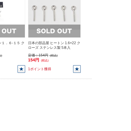
ン１．６-１５ ク
日本の部品屋 ヒートン 1.6×22 ク
ローズ ステンレス製 5本入
定価：
154円
)
(税込)
154円
(税込)
1ポイント獲得