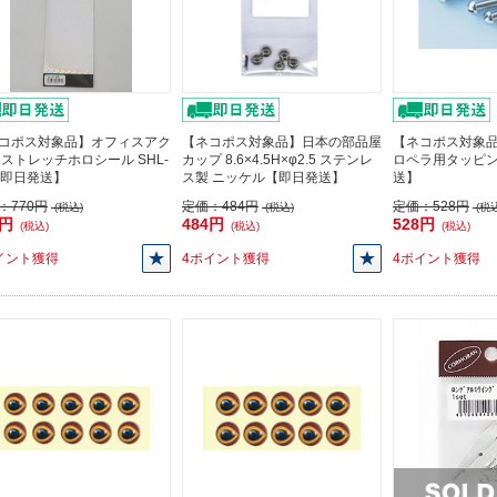
コポス対象品】オフィスアク
【ネコポス対象品】日本の部品屋
【ネコポス対象品
 ストレッチホロシール SHL-
カップ 8.6×4.5H×φ2.5 ステンレ
ロペラ用タッピ
【即日発送】
ス製 ニッケル【即日発送】
送】
：
770円
定価：
484円
定価：
528円
(税込)
(税込)
(税込
3円
484円
528円
(税込)
(税込)
(税込)
イント獲得
4ポイント獲得
4ポイント獲得