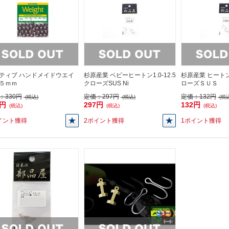
ティブ ハンドメイドウエイ
杉原産業 ベビーヒートン1.0-12.5
杉原産業 ヒート
５ｍｍ
クローズSUS Ni
ローズＳＵＳ
：
330円
定価：
297円
定価：
132円
(税込)
(税込)
(税込
0円
297円
132円
(税込)
(税込)
(税込)
イント獲得
2ポイント獲得
1ポイント獲得