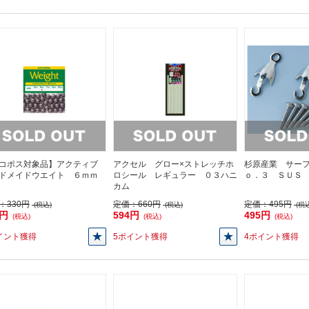
コポス対象品】アクティブ
アクセル グロー×ストレッチホ
杉原産業 サー
ドメイドウエイト ６ｍｍ
ロシール レギュラー ０３ハニ
ｏ．３ ＳＵＳ
カム
：
330円
定価：
660円
定価：
495円
(税込)
(税込)
(税込
0円
594円
495円
(税込)
(税込)
(税込)
イント獲得
5ポイント獲得
4ポイント獲得