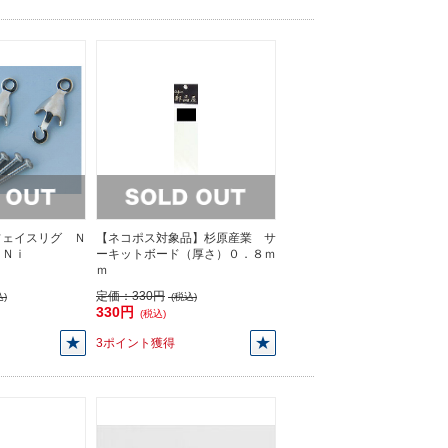
フェイスリグ Ｎ
【ネコポス対象品】杉原産業 サ
 Ｎｉ
ーキットボード（厚さ）０．８ｍ
ｍ
定価：
330円
)
(税込)
330円
(税込)
3ポイント獲得