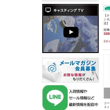
【ネ
ン 
送】
定価
33
3ポ
コー
３ｘ