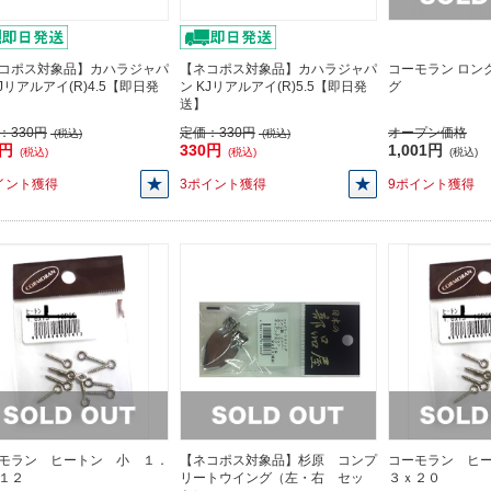
コポス対象品】カハラジャパ
【ネコポス対象品】カハラジャパ
コーモラン ロン
KJリアルアイ(R)4.5【即日発
ン KJリアルアイ(R)5.5【即日発
グ
送】
：
330円
定価：
330円
オープン価格
(税込)
(税込)
0円
330円
1,001円
(税込)
(税込)
(税込)
イント獲得
3ポイント獲得
9ポイント獲得
モラン ヒートン 小 １．
【ネコポス対象品】杉原 コンプ
コーモラン ヒ
１２
リートウイング（左・右 セッ
３ｘ２０