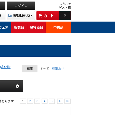
ようこそ
ゲスト様
0
(高い順)
在庫
すべて
在庫あり
件あります
1
2
3
4
5
>
>>