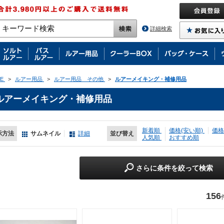
詳細検索
E
>
ルアー用品
>
ルアー用品 その他
>
ルアーメイキング・補修用品
ルアーメイキング・補修用品
新着順
価格(安い順)
価格
示方法
サムネイル
詳細
並び替え
人気順
おすすめ順
さらに条件を絞って検索
156