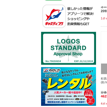
オー
20
1ポ
杉原
(B) N
定価
46
4ポ