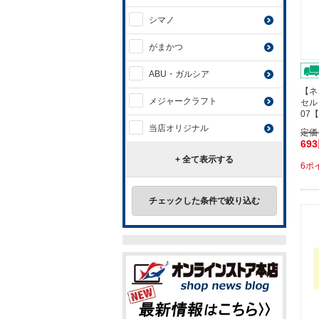
シマノ
がまかつ
ABU・ガルシア
【ネ
メジャークラフト
セル
07
当店オリジナル
定価
69
+ 全て表示する
6ポ
チェックした条件で絞り込む