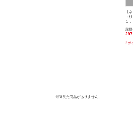
【ネ
（杉
１．
定価
29
2ポ
最近見た商品がありません。