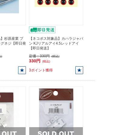
】杉原産業 プ
【ネコポス対象品】カハラジャパ
ングネジ【即日発
ン KJリアルアイ4.5レッドアイ
【即日発送】
定価：
330円
)
(税込)
330円
(税込)
3ポイント獲得