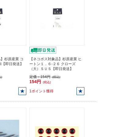
】杉原産業 コ
【ネコポス対象品】杉原産業 ヒ
) Ni【即日発送】
ートン１．６-２６ クローズ
（大）ＳＵＳ【即日発送】
定価：
154円
)
(税込)
154円
(税込)
1ポイント獲得