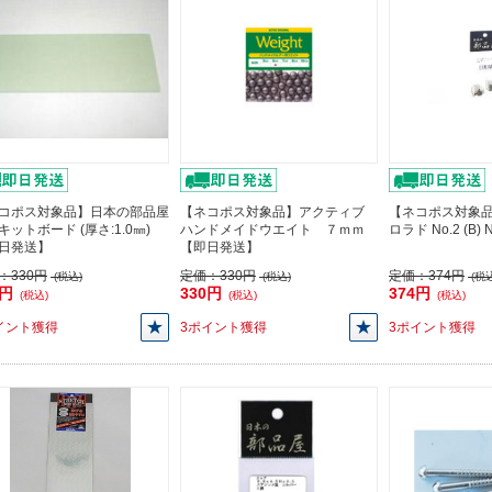
コポス対象品】日本の部品屋
【ネコポス対象品】アクティブ
【ネコポス対象品
キットボード (厚さ:1.0㎜)
ハンドメイドウエイト ７ｍｍ
ロラド No.2 (B
日発送】
【即日発送】
：
330円
定価：
330円
定価：
374円
(税込)
(税込)
(税込
0円
330円
374円
(税込)
(税込)
(税込)
イント獲得
3ポイント獲得
3ポイント獲得