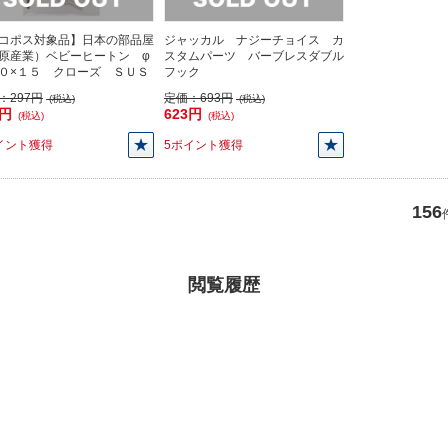
コポス対象品】日本の部品屋
ジャッカル ナジーチョイス カ
原産業）ベビーヒートン φ
スタムパーツ バーブレスダブル
０×１５ クローズ ＳＵＳ
フック
：
297円
定価：
693円
(税込)
(税込)
7円
623円
(税込)
(税込)
イント獲得
5ポイント獲得
156
閲覧履歴