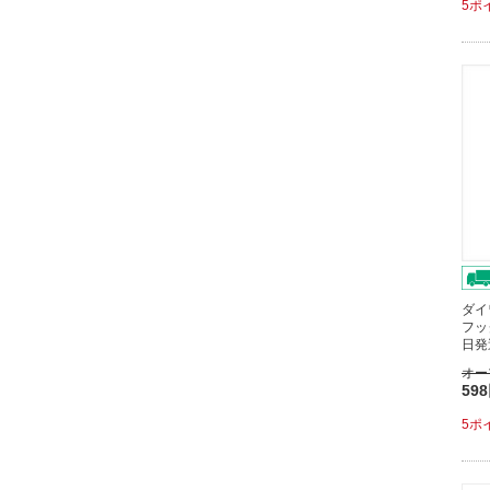
5ポ
ダイ
フッ
日発
オー
59
5ポ