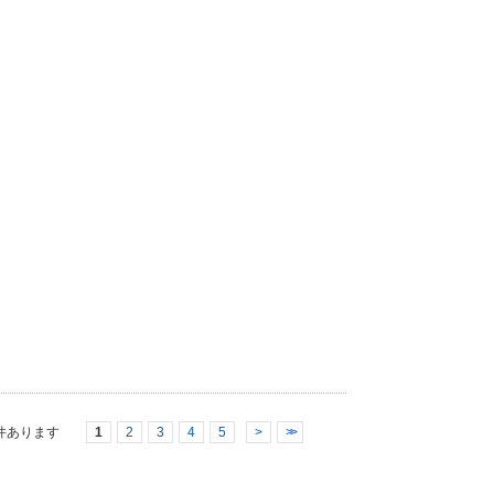
件あります
1
2
3
4
5
>
>>