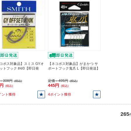
コポス対象品】スミス GYオ
【ネコポス対象品】がまかつ サ
ットフック #4/0【即日発
ポートフック鬼爪 L【即日発送】
：
308円
定価：
495円
(税込)
(税込)
8円
445円
(税込)
(税込)
イント獲得
4ポイント獲得
265