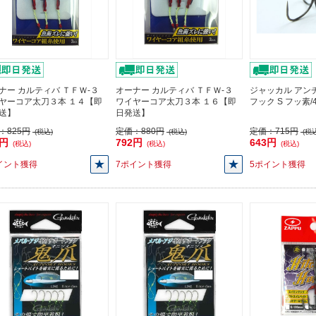
ナー カルティバ ＴＦＷ-３
オーナー カルティバ ＴＦＷ-３
ジャッカル アン
ヤーコア太刀３本 １４【即
ワイヤーコア太刀３本 １６【即
フック S フッ素
送】
日発送】
：
825円
定価：
880円
定価：
715円
(税込)
(税込)
(税込
2円
792円
643円
(税込)
(税込)
(税込)
イント獲得
7ポイント獲得
5ポイント獲得