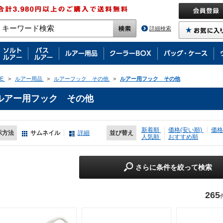
詳細検索
E
>
ルアー用品
>
ルアーフック その他
>
ルアー用フック その他
ルアー用フック その他
新着順
価格(安い順)
価格
示方法
サムネイル
詳細
並び替え
人気順
おすすめ順
さらに条件を絞って検索
265