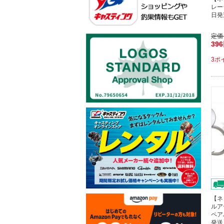
レー
日発
定価
39
3ポ
【ネ
ルア
ペア
発送