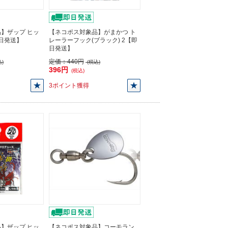
】ザップ ヒッ
【ネコポス対象品】がまかつ ト
即日発送】
レーラーフック(ブラック) 2【即
日発送】
定価：
440円
)
(税込)
396円
(税込)
3ポイント獲得
】ザップ ヒッ
【ネコポス対象品】コーモラン