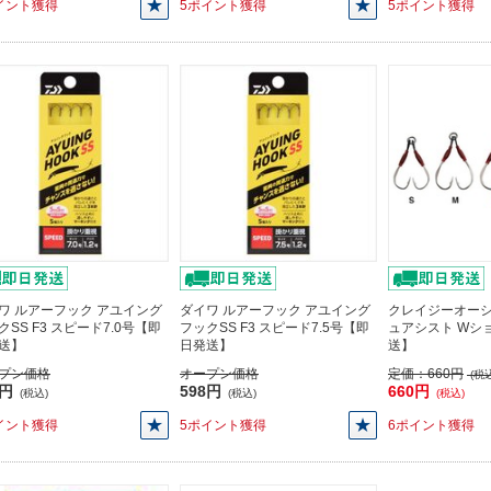
イント獲得
5ポイント獲得
5ポイント獲得
ワ ルアーフック アユイング
ダイワ ルアーフック アユイング
クレイジーオー
クSS F3 スピード7.0号【即
フックSS F3 スピード7.5号【即
ュアシスト Wシ
送】
日発送】
送】
プン価格
オープン価格
定価：
660円
(税込
8円
598円
660円
(税込)
(税込)
(税込)
イント獲得
5ポイント獲得
6ポイント獲得