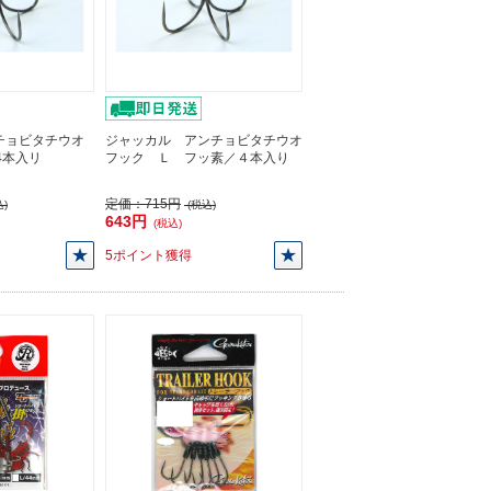
チョビタチウオ
ジャッカル アンチョビタチウオ
/4本入リ
フック Ｌ フッ素／４本入り
定価：
715円
)
(税込)
643円
(税込)
5ポイント獲得