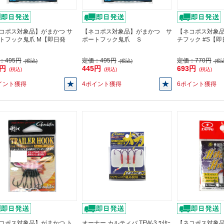
コポス対象品】がまかつ サ
【ネコポス対象品】がまかつ サ
【ネコポス対象品
トフック鬼爪 M【即日発
ポートフック鬼爪 Ｓ
チフック #S【
：
495円
定価：
495円
定価：
770円
(税込)
(税込)
(税込
5円
445円
693円
(税込)
(税込)
(税込)
イント獲得
4ポイント獲得
6ポイント獲得
コポス対象品】がまかつ ト
オーナー カルティバ TFW-3 ﾜｲﾔｰ
【ネコポス対象品