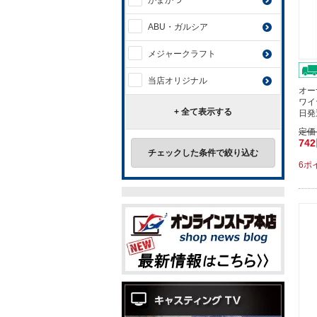
がまかつ
ABU・ガルシア
メジャークラフト
当店オリジナル
オー
ワイ
+ 全て表示する
日発
定価
74
チェックした条件で絞り込む
6ポ