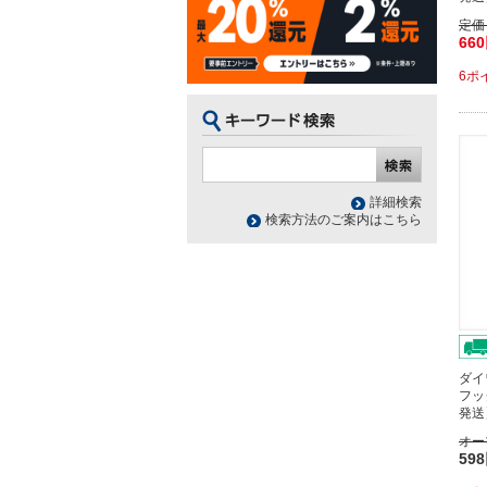
定価
66
6ポ
詳細検索
検索方法のご案内はこちら
ダイ
フッ
発送
オー
59