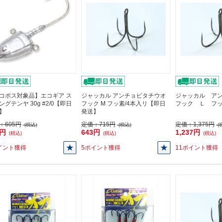
コポス対象品】エコギア ス
ジャッカル アンチョビタチウオ
ジャッカル ア
ングテンヤ 30g #2/0【即日
フック M フッ素/4本入リ【即日
フック Ｌ フ
】
発送】
：
605円
定価：
715円
定価：
1,375円
(税込)
(税込)
(
5円
643円
1,237円
(税込)
(税込)
(税込)
イント獲得
5ポイント獲得
11ポイント獲得