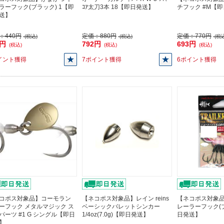
ラーフック(ブラック) 1【即
ｺｱ太刀3本 18【即日発送】
チフック #M【
送】
：
440円
定価：
880円
定価：
770円
(税込)
(税込)
(税込
6円
792円
693円
(税込)
(税込)
(税込)
イント獲得
7ポイント獲得
6ポイント獲得
コポス対象品】コーモラン
【ネコポス対象品】レイン reins
【ネコポス対象品
ーフック メタルマジック ス
ベーシックバレットシンカー
レーラーフック(ブ
パーツ #1 G シングル【即日
1/4oz(7.0g)【即日発送】
日発送】
】