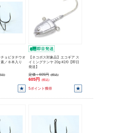
ンチョビタチウオ
【ネコポス対象品】エコギア ス
ッ素／８本入り
イミングテンヤ 20g #2/0【即日
発送】
定価：
605円
税込)
(税込)
605円
(税込)
5ポイント獲得