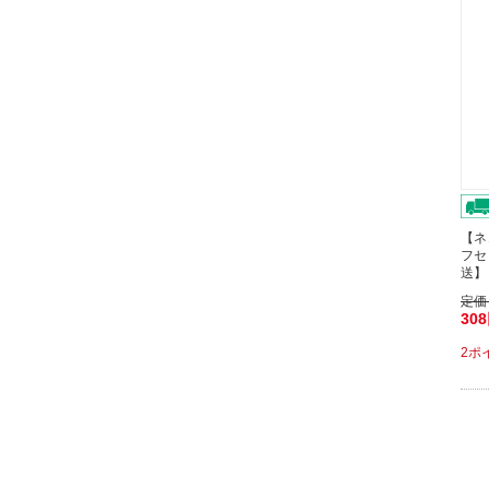
【ネ
フセ
送】
定価
30
2ポ