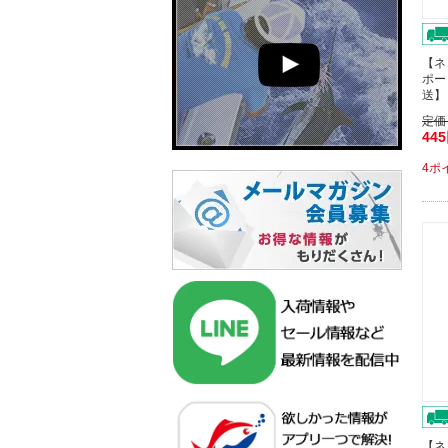
【ネ
ポー
送】
定価
44
4ポ
【ネ