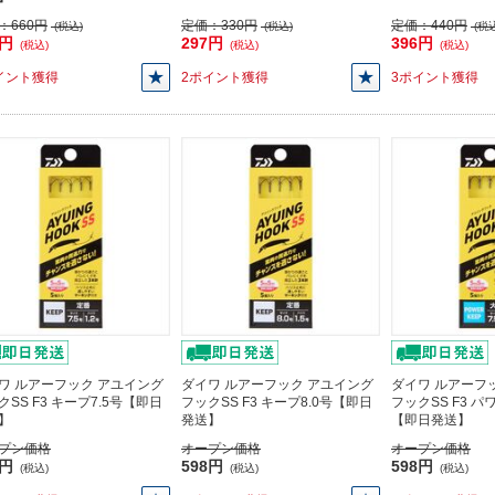
：
660円
定価：
330円
定価：
440円
(税込)
(税込)
(税込
0円
297円
396円
(税込)
(税込)
(税込)
イント獲得
2ポイント獲得
3ポイント獲得
ワ ルアーフック アユイング
ダイワ ルアーフック アユイング
ダイワ ルアーフ
クSS F3 キープ7.5号【即日
フックSS F3 キープ8.0号【即日
フックSS F3 パ
】
発送】
【即日発送】
プン価格
オープン価格
オープン価格
8円
598円
598円
(税込)
(税込)
(税込)