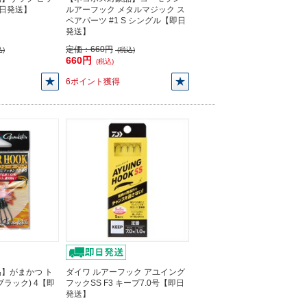
即日発送】
ルアーフック メタルマジック ス
ペアパーツ #1 S シングル【即日
発送】
定価：
660円
)
(税込)
660円
(税込)
6ポイント獲得
】がまかつ ト
ダイワ ルアーフック アユイング
ラック) 4【即
フックSS F3 キープ7.0号【即日
発送】