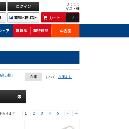
ようこそ
ゲスト様
0
(高い順)
在庫
すべて
在庫あり
件あります
1
2
3
4
5
>
>>