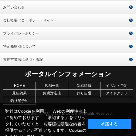
お問い合わせ
会社概要（コーポレートサイト）
プライバシーポリシー
特定商取引について
古物営業法に基づく表記
ポータルインフォメーション
HOME
店舗一覧
新着情報
イベント予定
最新釣果
免税対応店
釣り自慢
タイドグラフ
釣り船予約
弊社はCookieを利用し、Webの利便性向上
Copyright © World sports Co.,Ltd. All Rights Reserved.
に努めております。「承認する」をクリッ
クしていただくと、お客様に最適な内容を
承諾する
提供することが可能となります。Cookieの