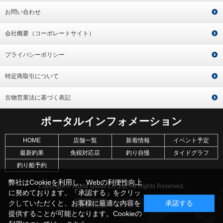
お問い合わせ
会社概要（コーポレートサイト）
プライバシーポリシー
特定商取引について
古物営業法に基づく表記
ポータルインフォメーション
HOME
店舗一覧
新着情報
イベント予定
最新釣果
免税対応店
釣り自慢
タイドグラフ
釣り船予約
弊社はCookieを利用し、Webの利便性向上
Copyright © World sports Co.,Ltd. All Rights Reserved.
に努めております。「承認する」をクリッ
クしていただくと、お客様に最適な内容を
承諾する
提供することが可能となります。Cookieの