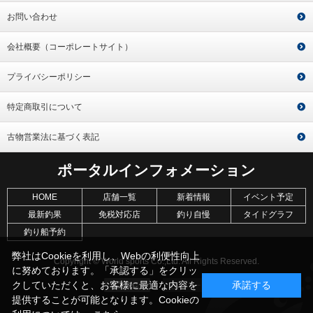
お問い合わせ
会社概要（コーポレートサイト）
プライバシーポリシー
特定商取引について
古物営業法に基づく表記
ポータルインフォメーション
HOME
店舗一覧
新着情報
イベント予定
最新釣果
免税対応店
釣り自慢
タイドグラフ
釣り船予約
弊社はCookieを利用し、Webの利便性向上
Copyright © World sports Co.,Ltd. All Rights Reserved.
に努めております。「承認する」をクリッ
クしていただくと、お客様に最適な内容を
承諾する
提供することが可能となります。Cookieの