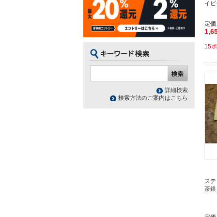
イビ
定価
1,6
15
詳細検索
検索方法のご案内はこちら
ステッ
茶銀 