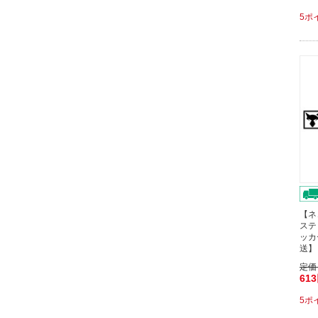
5ポ
【ネ
ステ
ッカ
送】
定価
61
5ポ