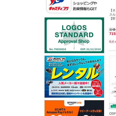
【ネ
スル
【即
定価
71
6ポ
OS