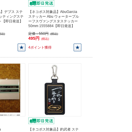
】デプス ステ
【ネコポス対象品】AbuGarcia
カッティングステ
ステッカー Abu ウォータープル
イト【即日発送】
ーフスヴァングスタステッカー
50mm 1555884【即日発送】
定価：
550円
税込)
(税込)
495円
(税込)
4ポイント獲得
a
【ネコポス対象品】釣武者 ステ