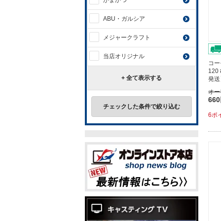
がまかつ
ABU・ガルシア
メジャークラフト
当店オリジナル
コー
120
+ 全て表示する
発送
オー
66
チェックした条件で絞り込む
6ポ