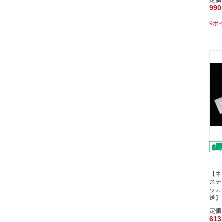
定価
99
9ポ
【ネ
ステ
ッカ
送】
定価
61