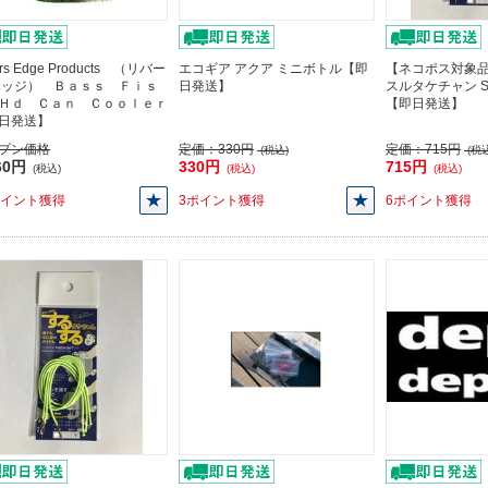
ers Edge Products （リバー
エコギア アクア ミニボトル【即
【ネコポス対象品
エッジ） Ｂａｓｓ Ｆｉｓ
日発送】
スルタケチャン S
Ｈｄ Ｃａｎ Ｃｏｏｌｅｒ
【即日発送】
日発送】
プン価格
定価：
330円
定価：
715円
(税込)
(税込
60円
330円
715円
(税込)
(税込)
(税込)
ポイント獲得
3ポイント獲得
6ポイント獲得