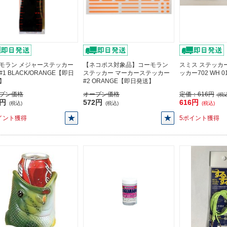
モラン メジャーステッカー
【ネコポス対象品】コーモラン
スミス ステッカ
 #1 BLACK/ORANGE【即日
ステッカー マーカーステッカー
ッカー702 WH 
】
#2 ORANGE【即日発送】
プン価格
オープン価格
定価：
616円
(税込
0円
572円
616円
(税込)
(税込)
(税込)
イント獲得
5ポイント獲得