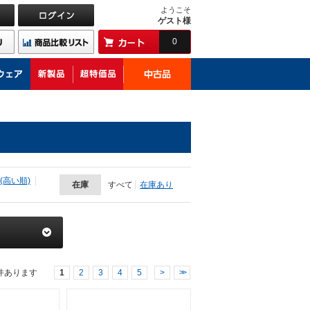
ようこそ
ゲスト様
0
(高い順)
在庫
すべて
在庫あり
件あります
1
2
3
4
5
>
>>