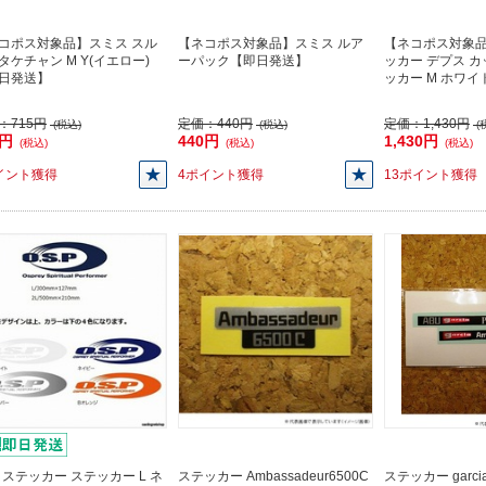
コポス対象品】スミス スル
【ネコポス対象品】スミス ルア
【ネコポス対象品
タケチャン M Y(イエロー)
ーパック【即日発送】
ッカー デプス 
日発送】
ッカー M ホワ
：
715円
定価：
440円
定価：
1,430円
(税込)
(税込)
(
5円
440円
1,430円
(税込)
(税込)
(税込)
イント獲得
4ポイント獲得
13ポイント獲得
P ステッカー ステッカー L ネ
ステッカー Ambassadeur6500C
ステッカー garci