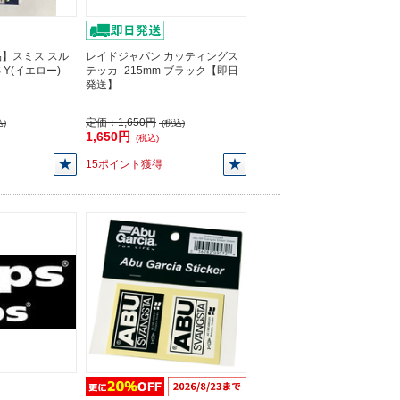
】スミス スル
レイドジャパン カッティングス
 Y(イエロー)
テッカ- 215mm ブラック【即日
発送】
定価：
1,650円
)
(税込)
1,650円
(税込)
15ポイント獲得