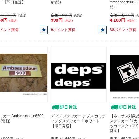
ー【即日発送】
(南柏)
Ambassadeur5
柏)
：
1,650円
定価：
990円
定価：
4,180円
(税込)
(税込)
(
50円
990円
4,180円
(税込)
(税込)
(税込)
ポイント獲得
9ポイント獲得
38ポイント獲得
カー Ambassadeur6500
デプス ステッカー デプス カッテ
【ネコポス対象
(南柏)
ィングステッカー L ホワイト
ステッカー JK
【即日発送】
ッカースクエアS
発送】