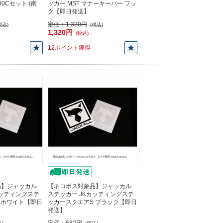
500Cセット (南
ッカー MST マナーキーパー フッ
ク【即日発送】
定価：
1,320円
税込)
(税込)
1,320円
(税込)
12ポイント獲得
品】ジャッカル
【ネコポス対象品】ジャッカル
カッティングステ
ステッカー JKカッティングステ
 ホワイト【即日
ッカースクエアS ブラック【即日
発送】