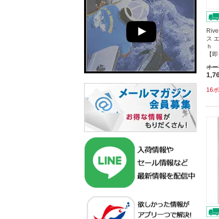
Riv
ス 
ｈ 
【即
オー
1,7
16