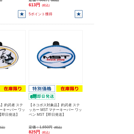
定価：
682円
)
(税込)
613円
(税込)
5ポイント獲得
】釣武者 ステ
【ネコポス対象品】釣武者 ステ
ナーキーパー ワッ
ッカー MST マナーキーパー ワッ
【即日発送】
ペン MST【即日発送】
定価：
1,650円
税込)
(税込)
825円
(税込)