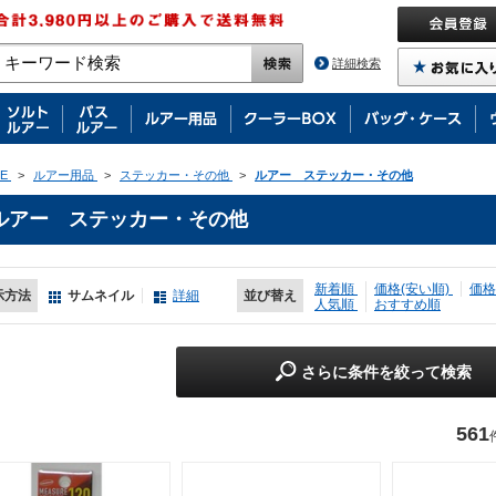
詳細検索
E
>
ルアー用品
>
ステッカー・その他
>
ルアー ステッカー・その他
ルアー ステッカー・その他
新着順
価格(安い順)
価格
示方法
サムネイル
詳細
並び替え
人気順
おすすめ順
さらに条件を絞って検索
561