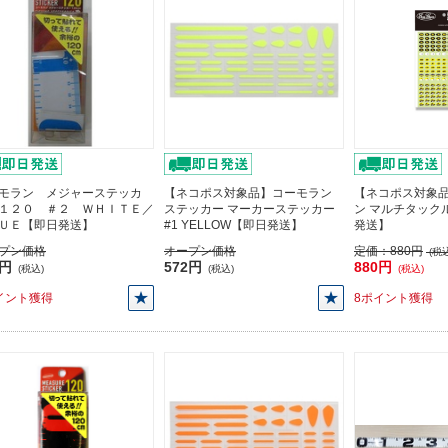
モラン メジャーステッカ
【ネコポス対象品】コーモラン
【ネコポス対象
１２０ ＃２ ＷＨＩＴＥ／
ステッカー マーカーステッカー
ン マルチタック
ＵＥ【即日発送】
#1 YELLOW【即日発送】
発送】
プン価格
オープン価格
定価：
880円
(税込
0円
572円
880円
(税込)
(税込)
(税込)
イント獲得
8ポイント獲得