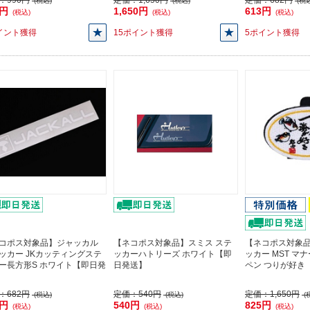
：
990円
定価：
1,650円
定価：
682円
(税込)
(税込)
(税込
0円
1,650円
613円
(税込)
(税込)
(税込)
イント獲得
15ポイント獲得
5ポイント獲得
コポス対象品】ジャッカル
【ネコポス対象品】スミス ステ
【ネコポス対象品
ッカー JKカッティングステ
ッカーハトリーズ ホワイト【即
ッカー MST マ
ー長方形S ホワイト【即日発
日発送】
ペン つりが好き
：
682円
定価：
540円
定価：
1,650円
(税込)
(税込)
(
3円
540円
825円
(税込)
(税込)
(税込)