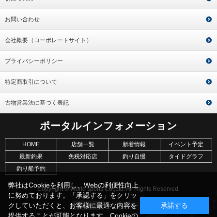
お問い合わせ
会社概要（コーポレートサイト）
プライバシーポリシー
特定商取引について
古物営業法に基づく表記
ポータルインフォメーション
HOME
店舗一覧
新着情報
イベント予定
最新釣果
免税対応店
釣り自慢
タイドグラフ
釣り船予約
弊社はCookieを利用し、Webの利便性向上
Copyright © World sports Co.,Ltd. All Rights Reserved.
に努めております。「承認する」をクリッ
クしていただくと、お客様に最適な内容を
承諾する
提供することが可能となります。Cookieの