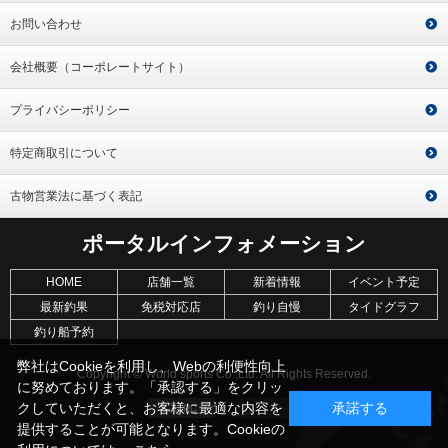
お問い合わせ
会社概要（コーポレートサイト）
プライバシーポリシー
特定商取引について
古物営業法に基づく表記
ポータルインフォメーション
HOME
店舗一覧
新着情報
イベント予定
最新釣果
免税対応店
釣り自慢
タイドグラフ
釣り船予約
弊社はCookieを利用し、Webの利便性向上
Copyright © World sports Co.,Ltd. All Rights Reserved.
に努めております。「承認する」をクリッ
クしていただくと、お客様に最適な内容を
承諾する
提供することが可能となります。Cookieの