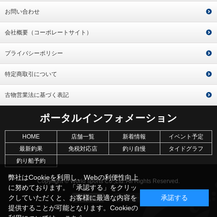
お問い合わせ
会社概要（コーポレートサイト）
プライバシーポリシー
特定商取引について
古物営業法に基づく表記
ポータルインフォメーション
HOME
店舗一覧
新着情報
イベント予定
最新釣果
免税対応店
釣り自慢
タイドグラフ
釣り船予約
弊社はCookieを利用し、Webの利便性向上
Copyright © World sports Co.,Ltd. All Rights Reserved.
に努めております。「承認する」をクリッ
クしていただくと、お客様に最適な内容を
承諾する
提供することが可能となります。Cookieの