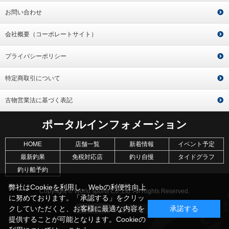
お問い合わせ
会社概要（コーポレートサイト）
プライバシーポリシー
特定商取引について
古物営業法に基づく表記
ポータルインフォメーション
HOME
店舗一覧
新着情報
イベント予定
最新釣果
免税対応店
釣り自慢
タイドグラフ
釣り船予約
弊社はCookieを利用し、Webの利便性向上
Copyright © World sports Co.,Ltd. All Rights Reserved.
に努めております。「承認する」をクリッ
クしていただくと、お客様に最適な内容を
承諾する
提供することが可能となります。Cookieの