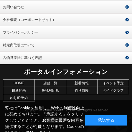
お問い合わせ
会社概要（コーポレートサイト）
プライバシーポリシー
特定商取引について
古物営業法に基づく表記
ポータルインフォメーション
HOME
店舗一覧
新着情報
イベント予定
最新釣果
免税対応店
釣り自慢
タイドグラフ
釣り船予約
弊社はCookieを利用し、Webの利便性向上
Copyright © World sports Co.,Ltd. All Rights Reserved.
に努めております。「承認する」をクリッ
クしていただくと、お客様に最適な内容を
承諾する
提供することが可能となります。Cookieの