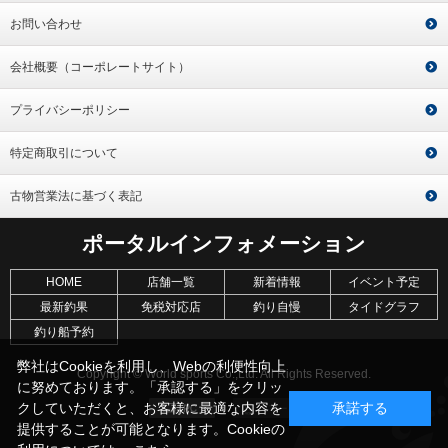
お問い合わせ
会社概要（コーポレートサイト）
プライバシーポリシー
特定商取引について
古物営業法に基づく表記
ポータルインフォメーション
HOME
店舗一覧
新着情報
イベント予定
最新釣果
免税対応店
釣り自慢
タイドグラフ
釣り船予約
弊社はCookieを利用し、Webの利便性向上
Copyright © World sports Co.,Ltd. All Rights Reserved.
に努めております。「承認する」をクリッ
クしていただくと、お客様に最適な内容を
承諾する
提供することが可能となります。Cookieの