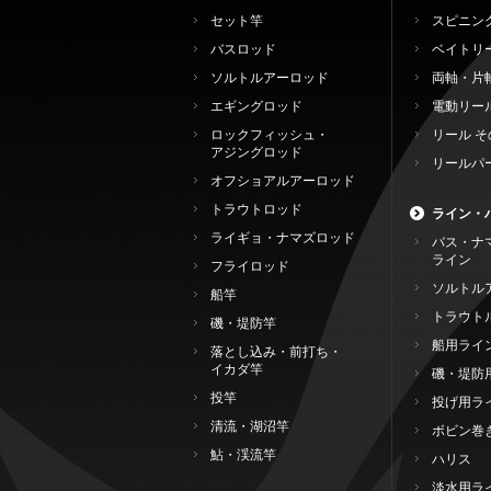
セット竿
スピニン
バスロッド
ベイトリ
ソルトルアーロッド
両軸・片
エギングロッド
電動リー
ロックフィッシュ・
リール そ
アジングロッド
リールパ
オフショアルアーロッド
トラウトロッド
ライン・
ライギョ・ナマズロッド
バス・ナ
ライン
フライロッド
ソルトル
船竿
トラウト
磯・堤防竿
船用ライ
落とし込み・前打ち・
イカダ竿
磯・堤防
投竿
投げ用ラ
清流・湖沼竿
ボビン巻
鮎・渓流竿
ハリス
淡水用ラ