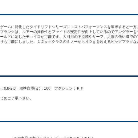
ゲームに特化したタイドリフトシリーズにコストパフォーマンスを追求すると一方
ブランクは、ルアーの操作性とファイトの安定性が向上しているのでアングラーを
ールドに応じたチョイスが可能です。大河川の下流域やサーフ、足場の低い磯での
りも可能にしました。１２ｃｍクラスのミノーから４０ｇを超えるビッグプラグな
PE)：0.8-2.0 標準自重(ｇ)：160 アクション：ＲＦ
じめご了承下さい。