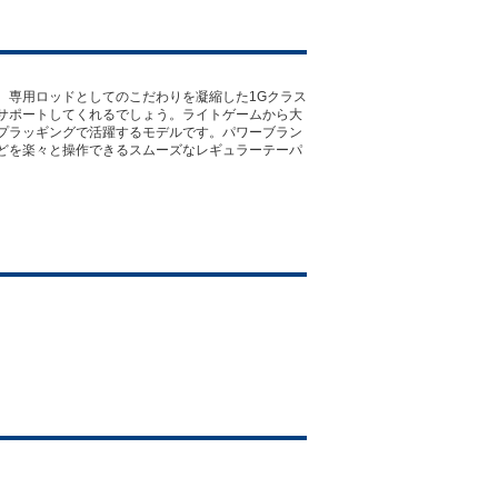
、専用ロッドとしてのこだわりを凝縮した1Gクラス
サポートしてくれるでしょう。ライトゲームから大
プラッギングで活躍するモデルです。パワーブラン
どを楽々と操作できるスムーズなレギュラーテーパ