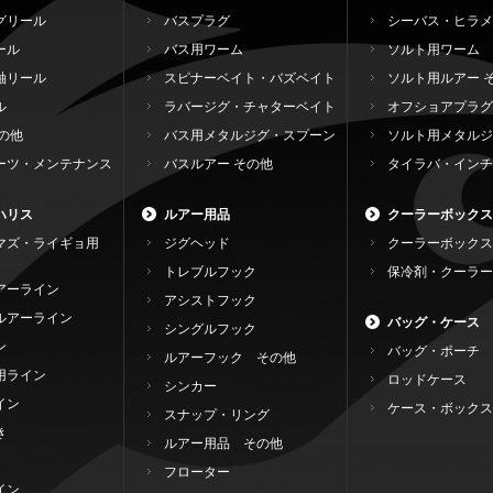
グリール
バスプラグ
シーバス・ヒラメ
ール
バス用ワーム
ソルト用ワーム
軸リール
スピナーベイト・バズベイト
ソルト用ルアー 
ル
ラバージグ・チャターベイト
オフショアプラグ
の他
バス用メタルジグ・スプーン
ソルト用メタルジ
ーツ・メンテナンス
バスルアー その他
タイラバ・インチ
ハリス
ルアー用品
クーラーボックス
マズ・ライギョ用
ジグヘッド
クーラーボックス
トレブルフック
保冷剤・クーラー
アーライン
アシストフック
ルアーライン
バッグ・ケース
シングルフック
ン
バッグ・ポーチ
ルアーフック その他
用ライン
ロッドケース
シンカー
イン
ケース・ボックス
スナップ・リング
き
ルアー用品 その他
フローター
イン