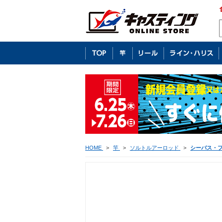
HOME
>
竿
>
ソルトルアーロッド
>
シーバス・