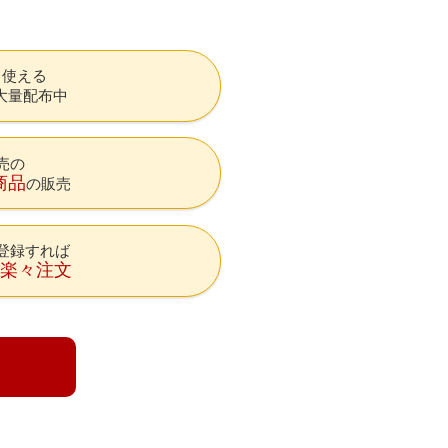
も使える
大量配布中
売の
商品
の販売
登録すれば
降楽々注文