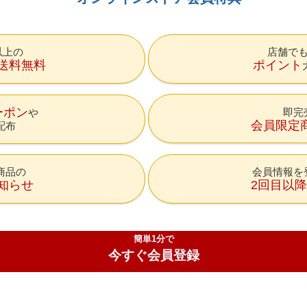
円以上の
店舗で
送料無料
ポイント
ーポン
即完
会員限定
配布
商品の
会員情報を
知らせ
2回目以
簡単1分で
今すぐ会員登録