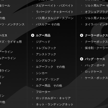
軸リール
スピナーベイト・バズベイト
ソルト用ルアー 
ル
ラバージグ・チャターベイト
オフショアプラグ
の他
バス用メタルジグ・スプーン
ソルト用メタルジ
ーツ・メンテナンス
バスルアー その他
タイラバ・インチ
ハリス
ルアー用品
クーラーボックス
マズ・ライギョ用
ジグヘッド
クーラーボックス
トレブルフック
保冷剤・クーラー
アーライン
アシストフック
ルアーライン
バッグ・ケース
シングルフック
ン
バッグ・ポーチ
ルアーフック その他
用ライン
ロッドケース
シンカー
イン
ケース・ボックス
スナップ・リング
き
ルアー用品 その他
フローター
イン
ロッドホルダー・キャリア
の他
ネット・ランディングネット