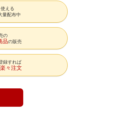
も使える
大量配布中
売の
商品
の販売
登録すれば
降楽々注文