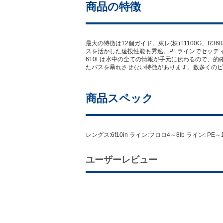
商品の特徴
最大の特徴は12個ガイド。東レ(株)T1100G、
スを活かした遠投性能も秀逸。PEラインでセッティ
610Lは水中の全ての情報が手元に伝わるので、的
たバスを暴れさせない特徴があります。数多くのビ
商品スペック
レングス:6f10in ライン:フロロ4～8lb ライン:
ユーザーレビュー