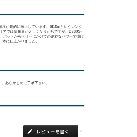
度が劇的に向上しています。6f10inというレング
アでは情報量が乏しくなりがちですが、D360S-
スと、バットからベリーにかけての絶妙なパワーで掛け
一本に仕上がりました。
があります。あらかじめご了承下さい。