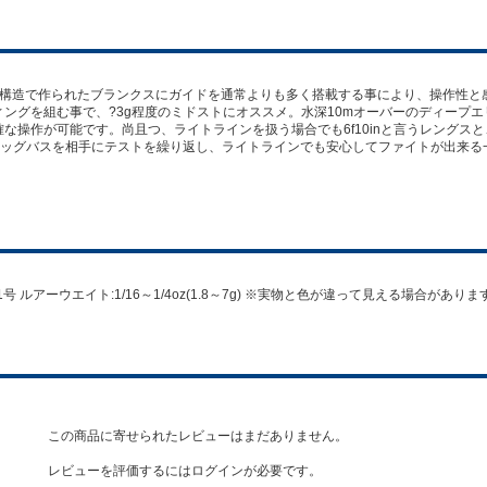
R360構造で作られたブランクスにガイドを通常よりも多く搭載する事により、操作性と感
ングを組む事で、?3g程度のミドストにオススメ。水深10mオーバーのディープエリ
確な操作が可能です。尚且つ、ライトラインを扱う場合でも6f10inと言うレング
ッグバスを相手にテストを繰り返し、ライトラインでも安心してファイトが出来る
 PE～1号 ルアーウエイト:1/16～1/4oz(1.8～7g) ※実物と色が違って見える場合
この商品に寄せられたレビューはまだありません。
レビューを評価するには
ログイン
が必要です。