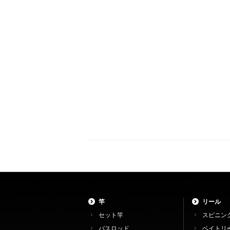
竿
リール
セット竿
スピニン
バスロッド
ベイトリ