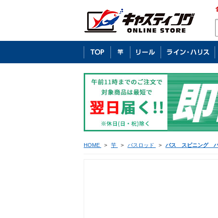
HOME
>
竿
>
バスロッド
>
バス スピニング 