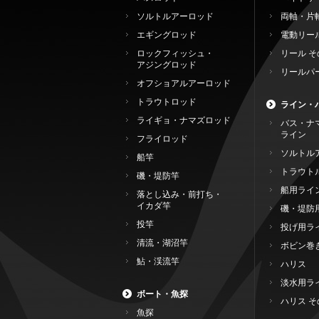
ソルトルアーロッド
両軸・片
エギングロッド
電動リー
ロックフィッシュ・
リール そ
アジングロッド
リールパ
オフショアルアーロッド
トラウトロッド
ライン・
ライギョ・ナマズロッド
バス・ナ
ライン
フライロッド
ソルトル
船竿
トラウト
磯・堤防竿
船用ライ
落とし込み・前打ち・
イカダ竿
磯・堤防
投竿
投げ用ラ
清流・湖沼竿
ボビン巻
鮎・渓流竿
ハリス
淡水用ラ
ボート・魚探
ハリス そ
魚探