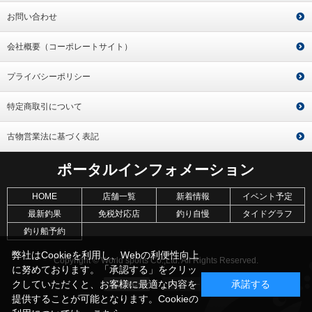
お問い合わせ
会社概要（コーポレートサイト）
プライバシーポリシー
特定商取引について
古物営業法に基づく表記
ポータルインフォメーション
HOME
店舗一覧
新着情報
イベント予定
最新釣果
免税対応店
釣り自慢
タイドグラフ
釣り船予約
弊社はCookieを利用し、Webの利便性向上
Copyright © World sports Co.,Ltd. All Rights Reserved.
に努めております。「承認する」をクリッ
クしていただくと、お客様に最適な内容を
承諾する
提供することが可能となります。Cookieの