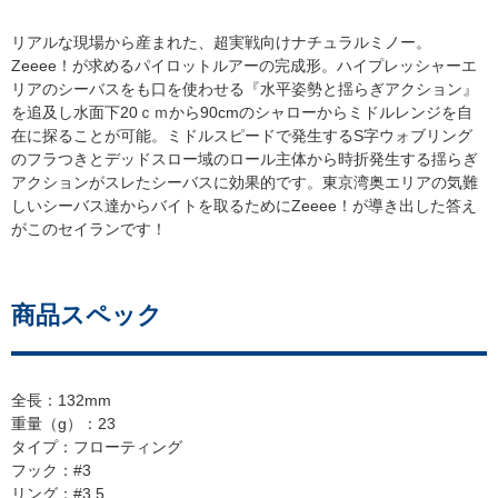
リアルな現場から産まれた、超実戦向けナチュラルミノー。
Zeeee！が求めるパイロットルアーの完成形。ハイプレッシャーエ
リアのシーバスをも口を使わせる『水平姿勢と揺らぎアクション』
を追及し水面下20ｃｍから90cmのシャローからミドルレンジを自
在に探ることが可能。ミドルスピードで発生するS字ウォブリング
のフラつきとデッドスロー域のロール主体から時折発生する揺らぎ
アクションがスレたシーバスに効果的です。東京湾奥エリアの気難
しいシーバス達からバイトを取るためにZeeee！が導き出した答え
がこのセイランです！
商品スペック
全長：132mm
重量（g）：23
タイプ：フローティング
フック：#3
リング：#3.5