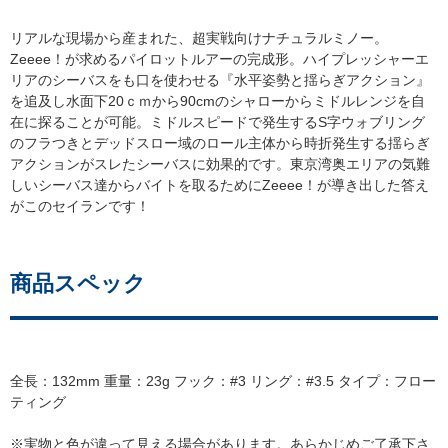
リアルな現場から産まれた、超実戦向けナチュラルミノー。
Zeeee！が求めるパイロットルアーの完成形。ハイプレッシャーエ
リアのシーバスをも口を使わせる『水平姿勢と揺らぎアクション』
を追及し水面下20ｃｍから90cmのシャローからミドルレンジを自
在に探ることが可能。ミドルスピードで発生するS字ウォブリング
のフラつきとデッドスロー域のロール主体から時折発生する揺らぎ
アクションがスレたシーバスに効果的です。東京湾奥エリアの気難
しいシーバス達からバイトを取るためにZeeee！が導き出した答え
がこのセイランです！
商品スペック
全長：132mm 重量：23g フック：#3 リング：#3.5 タイプ：フロー
ティング
※実物と色が違って見える場合があります。あらかじめご了承下さ