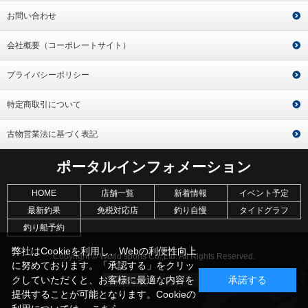
お問い合わせ
会社概要（コーポレートサイト）
プライバシーポリシー
特定商取引について
古物営業法に基づく表記
ポータルインフォメーション
HOME
店舗一覧
新着情報
イベント予定
最新釣果
免税対応店
釣り自慢
タイドグラフ
釣り船予約
弊社はCookieを利用し、Webの利便性向上
Copyright © World sports Co.,Ltd. All Rights Reserved.
に努めております。「承認する」をクリッ
クしていただくと、お客様に最適な内容を
承諾する
提供することが可能となります。Cookieの