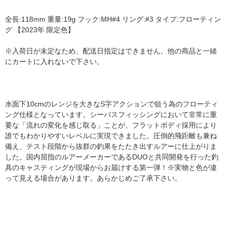
全長:118mm 重量:19g フック:MH#4 リング:#3 タイプ:フローティン
グ 【2023年 限定色】
※入荷日が未定なため、配送日指定はできません。他の商品と一緒
にカートに入れないで下さい。
水面下10cmのレンジを大きなS字アクションで狙う為のフローティ
ング仕様となっています。シーバスフィッシングにおいて非常に重
要な「流れの変化を感じ取る」ことが、フラットボディ採用により
誰でもわかりやすいレベルに実現できました。圧倒的飛距離も兼ね
備え、テスト段階から抜群の釣果をたたき出すルアーに仕上がりま
した。国内屈指のルアーメーカーであるDUOと共同開発を行った釣
具のキャスティングが現場からお届けする第一弾！※実物と色が違
って見える場合があります。あらかじめご了承下さい。