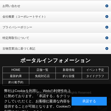
お問い合わせ
会社概要（コーポレートサイト）
プライバシーポリシー
特定商取引について
古物営業法に基づく表記
ポータルインフォメーション
HOME
店舗一覧
新着情報
イベント予定
最新釣果
免税対応店
釣り自慢
タイドグラフ
釣り船予約
弊社はCookieを利用し、Webの利便性向上
Copyright © World sports Co.,Ltd. All Rights Reserved.
に努めております。「承認する」をクリッ
クしていただくと、お客様に最適な内容を
承諾する
提供することが可能となります。Cookieの